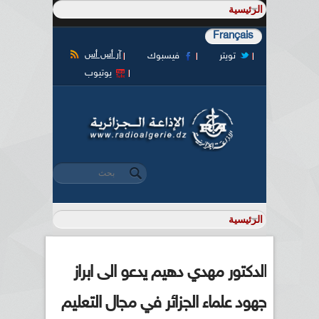
Français
آر أس أس
تويتر
فيسبوك
يوتيوب
‏بحث ‏
استمارة البحث
الدكتور مهدي دهيم يدعو الى ابراز
جهود علماء الجزائر في مجال التعليم