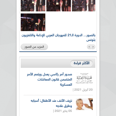
لى أرواح
بالصور... الدورة الـ21 للمهرجان العربي للإذاعة والتلفزيون
بتونس
المزيد من الصور
الأكثر قراءة
صدور أمر رئاسي يعدل ويتمم الأمر
المتضمن قانون المعاشات
العسكرية
20 أبريل 2021 |
نزيف الأنف عند الأطفال: أسبابه
وطرق علاجه
05 يناير 2021 |