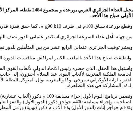
الأولى صباح هذا الأحد.
وقطع بورعدة سباق 100م في ظرف 10ثا 90ج.م، كما حقق قفزة قدرها 45ر7 م في الوثب الطويل،و سجل 20ر13 م في رمي الجلة.
من جهته تأهل عداء السرعة الجزائري اسكندر عثماني للدور نصف النهائي لسباق 100 متر بوقت قدره 10 ثا 62ج.م، بعد احتلاله المركز الثاني للمجموعة الثانية ورا
ويعتبر توقيت الجزائري عثماني الرابع عشر من بين المتأهلين للدور نص
وانطلقت صباح هذا الأحد بالملعب الكبير لمراكش منافسات الدورة الـ19 لبطولة إفريقيا للألعاب القوى كبار على إيقاع حفل يعكس التنوع الثقافي بالقارة السمرا
واستهل هذا الحفل، الذي حضره رئيس الاتحاد الدولي لألعاب القوى السن
الجامعة الملكية المغربية لألعاب القوى عبد السلام أحيزون، إلى جا
الـ 52 المشاركة في هذه التظاهرة.
و100م حواجز إناث (الدور الأول) و10 آلاف م ذكور (نهاية) ورمي المطرقة إناث (نهاية) و800م ذكور (الدور الأول) و100م إناث (نصف النهاية) و100م ذكور (نصف النهاية) و400م ذكور (ألعاب عشارية).