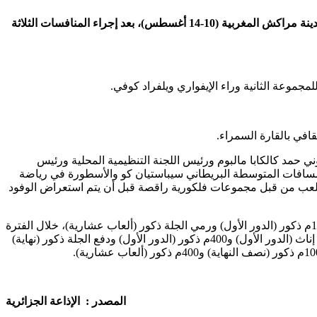
يحتل العداء الجزائري العربي بورعدة و بمجموع 2484 نقطة، المركز الأول لمسابقة العشاري للبطولة الإفريقية الـ 19 لألعاب القوى الجارية بمدينة مراكش المغربية (10-14 أغسطس)، بعد إجراء المنافسات الثلاثة
ني حمد كالكابا مالبوم ورئيس اللجنة التنظيمية المحلية ورئيس
المسافات المتوسطة البريطاني سيباستيان كو والأسطورة في رياضة
مبية السابقة في مسافة 400 متر، بتقديم لوحات فنية على أرضية الملعب من قبل مجموعات فلكورية راقصة قبل أن يتم استعراض الوفود
وتضمن برنامج اليوم الأول إجراء مسابقة 100 م ذكور (ألعاب عشارية) ومسابقة 100م (الدور الأول) والقفز الطولي ذكور (ألعاب عشارية) و100م ذكور (الدور الأول) ورمي الجلة ذكور (ألعاب عشارية)، خلال الفترة
الصباحية، وإجراء مسابقة 400م حواجز ذكور (الدور الأول) والقفز العلوي (ألعاب عشارية) والقفز الطولي ذكور (إقصائيات - "أ" و"ب") و400م إناث (الدور الأول) و400م ذكور (الدور الأول) ودفع الجلة ذكور (نهاية)
المصدر : الإذاعة الجزائرية