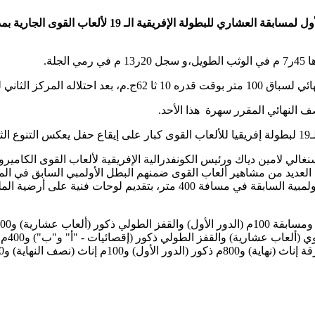
ء الإيفواري ويلفراد كوفي.
ف النهائي المقرر سهرة هذا الأحد.
ء.
غالي لامين دياك ورئيس الكونفدرالية الإفريقية لألعاب القوى الكاميرو
نب العديد من مشاهير ألعاب القوى ضمنهم البطل الأولمبي السابق في 
القفز بالزانة الأوكراني سيرجي بوكا والمغربية نوال المتوكل البطلة الأول