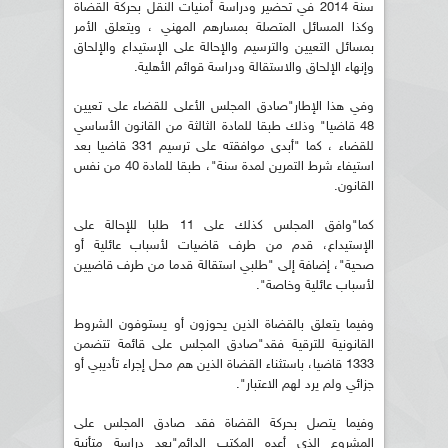
سنة 2014 في تحضير ودراسة أمنيات النقل بحركة القضاة
وكذا المسائل المتصلة بمسارهم المهني ، ويتعلق الأمر
بمسائل التعيين والترسيم والإحالة على الإستيداع والإلحاق
وإنهاء الإلحاق والاستقالة ودراسة قوائم الأهلية.
وفي هذا الإطار"صادق المجلس الأعلى للقضاء على تعيين
48 قاضيا" وذلك طبقا للمادة الثالثة من القانون الأساسي
للقضاء ، كما "أبدى موافقته على ترسيم 331 قاضيا بعد
استيفاء شرط التمرين لمدة سنة"، طبقا للمادة 40 من نفس
القانون.
كما"وافق المجلس كذلك على 11 طلبا للإحالة على
الإستيداع، قدم من طرف قاضيات لأسباب عائلية أو
صحية"، إضافة إلى "طلبي استقالة قدما من طرف قاضيين
لأسباب عائلية وخاصة".
وفيما يتعلق بالقضاة الذين يحوزون أو يستوفون الشروط
القانونية للترقية فقد"صادق المجلس على قائمة تتضمن
1333 قاضيا، باستثناء القضاة الذين هم محل إجراء تأديبي أو
جزائي ولم يرد لهم الاعتبار".
وفيما يتصل بحركة القضاة فقد صادق المجلس على
المشروع الذي أعده المكتب الدائم"بعد دراسة متأنية