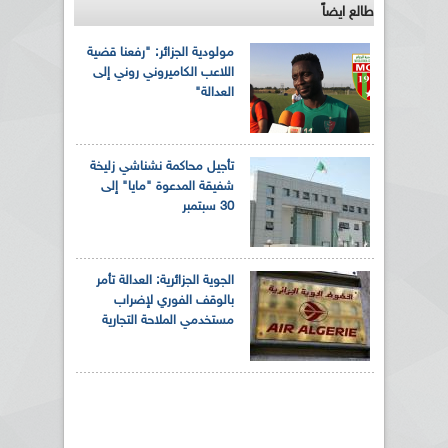
طالع ايضاً
مولودية الجزائر: "رفعنا قضية
اللاعب الكاميروني روني إلى
العدالة"
تأجيل محاكمة نشناشي زليخة
شفيقة المدعوة "مايا" إلى
30 سبتمبر
الجوية الجزائرية: العدالة تأمر
بالوقف الفوري لإضراب
مستخدمي الملاحة التجارية