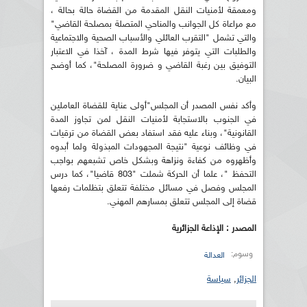
ومعمقة لأمنيات النقل المقدمة من القضاة حالة بحالة ،
مع مراعاة كل الجوانب والمناحي المتصلة بمصلحة القاضي"
والتي تشمل "التقرب العائلي والأسباب الصحية والاجتماعية
والطلبات التي يتوفر فيها شرط المدة ، آخذا في الاعتبار
التوفيق بين رغبة القاضي و ضرورة المصلحة"، كما أوضح
البيان.
وأكد نفس المصدر أن المجلس"أولى عناية للقضاة العاملين
في الجنوب بالاستجابة لأمنيات النقل لمن تجاوز المدة
القانونية"، وبناء عليه فقد استفاد بعض القضاة من ترقيات
في وظائف نوعية "نتيجة المجهودات المبذولة ولما أبدوه
وأظهروه من كفاءة ونزاهة وبشكل خاص تشبعهم بواجب
التحفظ "، علما أن الحركة شملت "803 قاضيا"، كما درس
المجلس وفصل في مسائل مختلفة تتعلق بتظلمات رفعها
قضاة إلى المجلس تتعلق بمسارهم المهني.
المصدر : الإذاعة الجزائرية
وسوم:
العدالة
الجزائر
,
سياسة