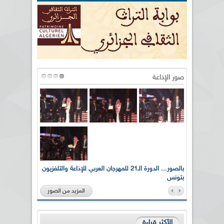
صور الإذاعة
لى أرواح
بالصور... الدورة الـ21 للمهرجان العربي للإذاعة والتلفزيون
بتونس
المزيد من الصور
الأكثر قراءة