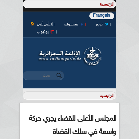
Français
آر أس أس
تويتر
فيسبوك
يوتيوب
‏بحث ‏
استمارة البحث
المجلس الأعلى للقضاء يجري حركة
واسعة في سلك القضاة