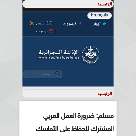
Français
آر أس أس
تويتر
فيسبوك
يوتيوب
‏بحث ‏
استمارة البحث
مسلم: ضرورة العمل العربي
المشترك للحفاظ على التماسك