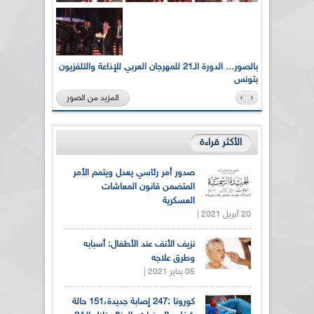
لى أرواح
بالصور... الدورة الـ21 للمهرجان العربي للإذاعة والتلفزيون
بتونس
المزيد من الصور
الأكثر قراءة
صدور أمر رئاسي يعدل ويتمم الأمر
المتضمن قانون المعاشات
العسكرية
20 أبريل 2021 |
نزيف الأنف عند الأطفال: أسبابه
وطرق علاجه
05 يناير 2021 |
كورونا :247 إصابة جديدة،151 حالة