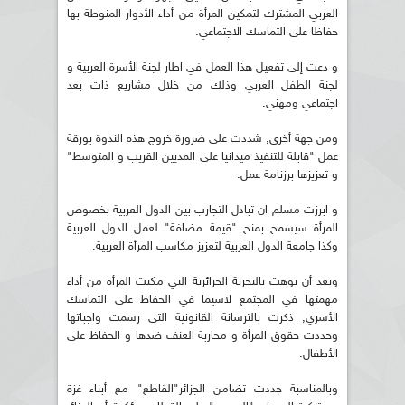
العربي المشترك لتمكين المرأة من أداء الأدوار المنوطة بها
حفاظا على التماسك الاجتماعي.
و دعت إلى تفعيل هذا العمل في اطار لجنة الأسرة العربية و
لجنة الطفل العربي وذلك من خلال مشاريع ذات بعد
اجتماعي ومهني.
ومن جهة أخرى, شددت على ضرورة خروج هذه الندوة بورقة
عمل "قابلة للتنفيذ ميدانيا على المديين القريب و المتوسط"
و تعزيزها برزنامة عمل.
و ابرزت مسلم ان تبادل التجارب بين الدول العربية بخصوص
المرأة سيسمح بمنح "قيمة مضافة" لعمل الدول العربية
وكذا جامعة الدول العربية لتعزيز مكاسب المرأة العربية.
وبعد أن نوهت بالتجرية الجزائرية التي مكنت المرأة من أداء
مهمتها في المجتمع لاسيما في الحفاظ على التماسك
الأسري, ذكرت بالترسانة القانونية التي رسمت واجباتها
وحددت حقوق المرأة و محاربة العنف ضدها و الحفاظ على
الأطفال.
وبالمناسبة جددت تضامن الجزائر"القاطع" مع أبناء غزة