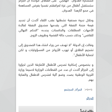
مستنكرة العدوان "الهمجي" على القطاع, مؤكدة أن الجزائر
ستستقبل أطفال من غزة لمرافقتم نفسيا بغرض المساهمة
في محو آثارهذا العدوان.
وخلال ندوة صحفية نشطتها عقب اللقاء أكدت أن تحديد
قيمة منحة النفقة التي يقدمها صندوق النفقة لفائدة
الأمهات المطلقات والحاضنات يحدده "الحكم النهائي
للقاضي" وذلك حسب حالة القضية وظروف الزوج.
وقالت إن الدولة "لا تهدف من وراء انشاء هذا الصندوق إلى
تشجيع الطلاق أو تهرب الأزواج من المسؤوليات و لكن
لحماية الأطفال".
و بخصوص إمكانية تمدرس الأطفال الأفارقة الذين لجؤوا
إلى الجزائر أكدت ان عدد من القطاعات الوزارية لاسيما وزارة
التربية الوطنية بصدد وضع آلية لمتدرس الاطفال والعناية
بهم.
وسوم:
,
المرأة
المجتمع
الجزائر
طالع ايضاً