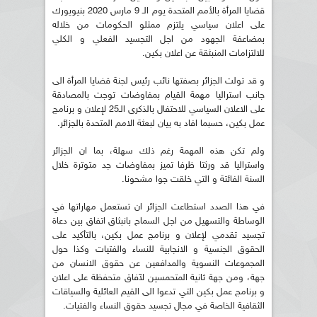
قضايا المرأة بالأمم المتحدة يوم الـ 9 مارس 2020 بنيويورك
على اعلان سياسي يلتزم ممثلو الحكومات من خلاله
بمضاعفة الجهود من اجل التجسيد الفعلي و الكلي
للالتزامات المنبثقة عن اعلان بكين.
و قد تولت الجزائر بصفتها نائب رئيس لجنة قضايا المرأة الى
جانب استراليا مهمة القيام بمفاوضات توجت بالمصادقة
على الاعلان السياسي للاحتفال بالذكرى الـ25 لإعلان و برنامج
عمل بكين، حسبما افاد به بيان لبعثة الامم المتحدة بالجزائر.
ولم تكن هذه المهمة رغم ذلك سهلة، بما ان الجزائر
واستراليا قد ورثتا ظرفا تميز بمفاوضات جد متوترة خلال
السنة الفائتة و التي خلقت جوا مشحونا.
في هذا الصدد استطاعت الجزائر ان تستعمل مهاراتها في
الوساطة والتسهيل من اجل السماح بانبثاق اتفاق بين دعاة
تجسيد تقدمي لإعلان و برنامج عمل بكين، بالتأكيد على
الحقوق الجنسية و الانجابية للنساء والفتيات وكذا حول
المجموعات النسوية والمدافعين عن حقوق الانسان من
جهة، ومن جهة ثانية المتحمسين لآفاق متحفظة على اعلان
و برنامج عمل بكين التي تدعوا الى القيم العائلية والسياقات
الثقافية الخاصة في مجال تجسيد حقوق النساء والفتيات.