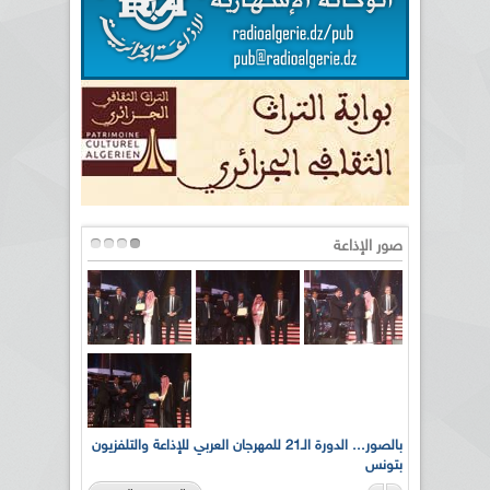
صور الإذاعة
لى أرواح
بالصور... الدورة الـ21 للمهرجان العربي للإذاعة والتلفزيون
بتونس