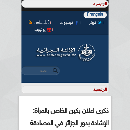
Français
آر أس أس
تويتر
فيسبوك
يوتيوب
‏بحث ‏
استمارة البحث
ذكرى اعلان بكين الخاص بالمرأة:
الإشادة بدور الجزائر في المصادقة