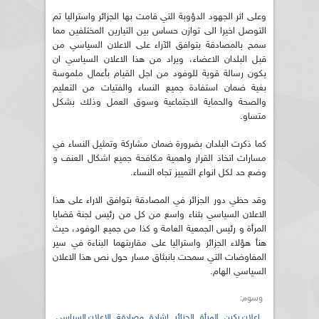
وعلى اثر الجهود الدؤوبة التي قامت بها الجزائر واستراليا تم
التوصل اخيرا الى توازن حساس بين التيارين المختلفين مما
سمح بالمصادقة بتوافق الآراء على الاعلان السياسي من
قبل البلدان الاعضاء، ويراد من هذا الاعلان السياسي ان
يكون رسالة قوية للوفود من اجل القيام بأعمال ملموسة
بغية ضمان استفادة جميع النساء والفتيات من التعليم
والصحة والحماية الاجتماعية وسوق العمل وذلك بشكل
متساو.
كما ذكرت البلدان بضرورة ضمان مشاركة وتمثيل النساء في
مسارات اتخاذ القرار واهمية مكافحة جميع اشكال العنف و
وضع حد لكل انواع التمييز تجاه النساء.
وقد حظي دور الجزائر في المصادقة بتوافق الاراء على هذا
الاعلان السياسي بثناء واسع من كل من رئيس لجنة قضايا
المرأة و رئيس الجمعية العامة و كذا من جميع الوفود، حيث
هنأ هؤلاء الجزائر واستراليا على مقاربتهما البناءة في سير
المفاوضات التي سمحت بانبثاق مسار حول نص هذا الاعلان
السياسي الهام.
وسوم:
,
,
,
,
,
اعلان بكين
المرأة
الجزائر
اشادة
مصادقة
الإعلان السياسي