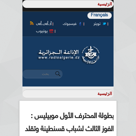
Français
آر أس أس
تويتر
فيسبوك
يوتيوب
‏بحث ‏
استمارة البحث
بطولة المحترف الأول موبيليس :
الفوز الثالث لشباب قسنطينة وتقلد