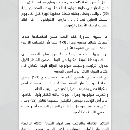
ولعل أحسن نتيجة كانت من نصيب وفاق سطيف الذي فاز
خارج الديار على جارته مولودية العلمة بهدف المخضرم زياية
(66) ، والذي يعطي رفاقه شحنة معنوية كبيرة قبل لقاء يوم
السبت المقبل ضد تي بي مازمبي الكونغولي ، في لقاء
الذهاب لرابطة الأبطال الإفريقية.
أما شبيبة الساورة فقد أكدت حسن استعدادها عندما
أمطرت شباك جمعية وهران (3-1) علما بأن الأهداف الأربعة
سجلت جلها في الشوط الأول.
من جهتها عادت مولودية بجاية من تنقلها الصعب إلى
الشلف بنقطة ثمينة تمكنها من البقاء ضمن الشطر الأول
لجدول الترتيب. وسجلت مولودية الجزائر نتيجة التعادل في
افتتاح الجولة الثالثة يوم أمس الجمعة
في لقاء محلي عاصمي أمام نصر حسين داي (1-1)، وهي
نتيجة اعتبرها أنصار العميد سلبية ، كونها تحققت أمام
تشكيلة تحتل بمفردها المركزالأخير في الترتيب العام.
وانتظرت مولودية وهران الجولة الثالثة لتظفر بأولى نقاطها
أمام أمل الإربعاء بهدفين نظيفين سجلهما نقاش (32) وعلي
قشي (76 ضد مرماه)، علما بأن الفريق الضيف أهدر ضربة
جزاء في اللحظات الأخيرة.
النتائج الكاملة والترتيب بعد اجراء الجولة الثالثة للرابطة
المحترفة الأولى موبيليس لكرة القدم يومي الجمعة