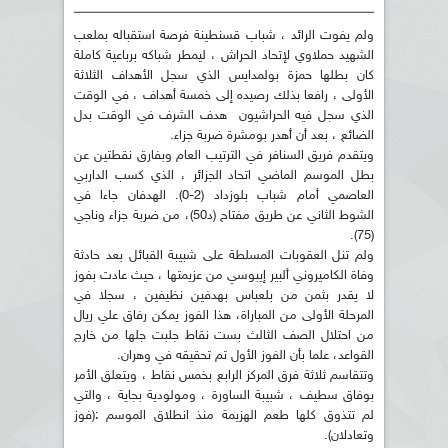
ولم يفوت الرائد ، شباب قسنطينة فرصة استقباله بملعب
الشهيد حملاوي لإتحاد الحراش ، ليمطر شباكه برباعية كاملة
كان بطلها حمزة بولمدايس الذي سجل الأهداف الثلاثة
الأولى ، رافعا بذلك رصيده إلى خمسة أهداف ، في الوقت
الذي سجل فيه الحراشيون هدف الشرف في الوقت بدل
الضائع ، بعد أن أهدر بومشرة ضربة جزاء.
ويتقدم فريق السنافر في الترتيب العام وبفارق نقطتين عن
بطل الموسم الماضي اتحاد الجزائر ، الذي كسب الداربي
العاصمي أمام شباب بلوزداد (2-0). الهدفان جاءا في
الشوط الثاني عن طريق مفتاح (د50)، من ضربة جزاء وناجي
(75).
ولم تنل العقوبات المسلطة على شبيبة القبائل بعد حادثة
وفاة الكاميروني ألبير إيبوسي من عزيمتها ، حيث عادت بفوز
لا يقدر بثمن من بلعباس بهدفين نظيفين ، سجلا في
المرحلة الأولى من المباراة، هذا الفوز يمكن رفاق علي ريال
من احتلال الصف الثالث بست نقاط جلبت جلها من خارج
القواعد، علما بأن الفوز الأول تم تحقيقه في وهران.
وتتقاسم ثلاثة فرق المركز الرابع بخمس نقاط ، ويتعلق الأمر
بوفاق سطيف ، شبيبة الساورة ، ومولودية بجاية ، والتي
لم تتذوق كلها طعم الهزيمة منذ انطلاق الموسم :(فوز
وتعادلان).