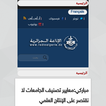
Français
آر أس أس
تويتر
فيسبوك
يوتيوب
‏بحث ‏
استمارة البحث
مباركي:معايير تصنيف الجامعات لا
تقتصر على الإنتاج العلمي