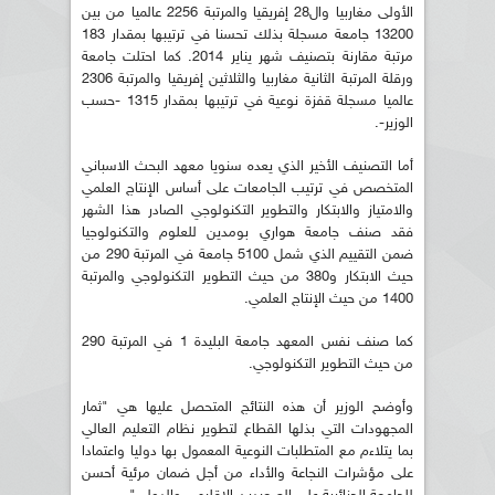
الأولى مغاربيا وال28 إفريقيا والمرتبة 2256 عالميا من بين
13200 جامعة مسجلة بذلك تحسنا في ترتيبها بمقدار 183
مرتبة مقارنة بتصنيف شهر يناير 2014. كما احتلت جامعة
ورقلة المرتبة الثانية مغاربيا والثلاثين إفريقيا والمرتبة 2306
عالميا مسجلة قفزة نوعية في ترتيبها بمقدار 1315 -حسب
الوزير-.
أما التصنيف الأخير الذي يعده سنويا معهد البحث الاسباني
المتخصص في ترتيب الجامعات على أساس الإنتاج العلمي
والامتياز والابتكار والتطوير التكنولوجي الصادر هذا الشهر
فقد صنف جامعة هواري بومدين للعلوم والتكنولوجيا
ضمن التقييم الذي شمل 5100 جامعة في المرتبة 290 من
حيث الابتكار و380 من حيث التطوير التكنولوجي والمرتبة
1400 من حيث الإنتاج العلمي.
كما صنف نفس المعهد جامعة البليدة 1 في المرتبة 290
من حيث التطوير التكنولوجي.
وأوضح الوزير أن هذه النتائج المتحصل عليها هي "ثمار
المجهودات التي بذلها القطاع لتطوير نظام التعليم العالي
بما يتلاءم مع المتطلبات النوعية المعمول بها دوليا واعتمادا
على مؤشرات النجاعة والأداء من أجل ضمان مرئية أحسن