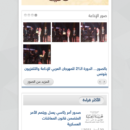
صور الإذاعة
لى أرواح
بالصور... الدورة الـ21 للمهرجان العربي للإذاعة والتلفزيون
بتونس
المزيد من الصور
الأكثر قراءة
صدور أمر رئاسي يعدل ويتمم الأمر
المتضمن قانون المعاشات
العسكرية
20 أبريل 2021 |