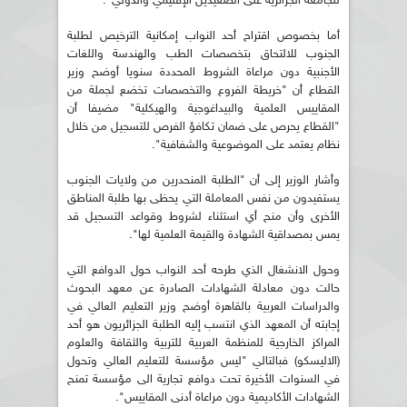
للجامعة الجزائرية على الصعيدين الإقليمي والدولي".
أما بخصوص اقتراح أحد النواب إمكانية الترخيص لطلبة
الجنوب للالتحاق بتخصصات الطب والهندسة واللغات
الأجنبية دون مراعاة الشروط المحددة سنويا أوضح وزير
القطاع أن "خريطة الفروع والتخصصات تخضع لجملة من
المقاييس العلمية والبيداغوجية والهيكلية" مضيفا أن
"القطاع يحرص على ضمان تكافؤ الفرص للتسجيل من خلال
نظام يعتمد على الموضوعية والشفافية".
وأشار الوزير إلى أن "الطلبة المنحدرين من ولايات الجنوب
يستفيدون من نفس المعاملة التي يحظى بها طلبة المناطق
الأخرى وأن منح أي استثناء لشروط وقواعد التسجيل قد
يمس بمصداقية الشهادة والقيمة العلمية لها".
وحول الانشغال الذي طرحه أحد النواب حول الدوافع التي
حالت دون معادلة الشهادات الصادرة عن معهد البحوث
والدراسات العربية بالقاهرة أوضح وزير التعليم العالي في
إجابته أن المعهد الذي انتسب إليه الطلبة الجزائريون هو أحد
المراكز الخارجية للمنظمة العربية للتربية والثقافة والعلوم
(الاليسكو) فبالتالي "ليس مؤسسة للتعليم العالي وتحول
في السنوات الأخيرة تحت دوافع تجارية الى مؤسسة تمنح
الشهادات الأكاديمية دون مراعاة أدنى المقاييس".