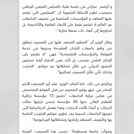
و أوضح مباركي في جلسة علنية بالمجلس الشعبي الوطني
خصصت لطرح الأسئلة الشفوية أن "المقاييس التي تعتمد
عليها المعاهد و المؤسسات المختصة في تصنيف الجامعات
عبر العالم لا تقتصر فقط على الأبعاد العلمية والأكاديمية بل
تتجاوزها إلى أبعاد ذات صبغة تجارية".
وقال الوزير أن "المعايير المستند عليها في التصنيف تنطلق
من واقع جامعات البلدان المتقدمة ودورها في خدمة
العولمة والمؤسسات الاقتصادية" فهي "لا تقتصر على
الإنتاج العلمي فحسب بل تأخذ بعين الاعتبار أيضا مستوى
الحضور الدولي من خلال نشاطاتها عبر مواقع الانترنت
ولذلك تأتي نتائج التصنيف لصالحها".
وبالرغم من ذلك -كما أضاف الوزير- فقد أبرز التصنيف الأخير
الصادر في شهر يوليو المنصرم من قبل الموقع المتخصص
في قياس مرئية الجامعات "حضور 73 مؤسسة جزائرية
للتعليم العالي منها 60 مؤسسة تحسن ترتيبها بمئات
الدرجات و أحيانا بآلاف الدرجات وهذا بفضل الديناميكية التي
تعرفها الجامعات لاسيما بعد تطوير مواقع الانترنت الخاصة
بها والتعريف المنتظم بإنتاجها ونشاطاتها البيداغوجية".
وتبوأت جامعة قسنطينة1 -حسب هذا التصنيف- المرتبة