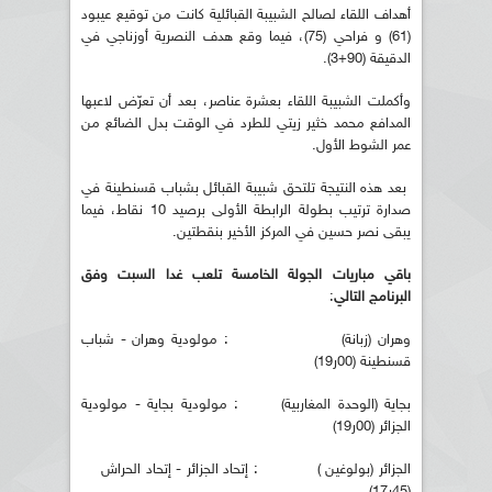
أهداف اللقاء لصالح الشبيبة القبائلية كانت من توقيع عيبود
(61) و فراحي (75)، فيما وقع هدف النصرية أوزناجي في
الدقيقة (90+3).
وأكملت الشبيبة اللقاء بعشرة عناصر، بعد أن تعرّض لاعبها
المدافع محمد خثير زيتي للطرد في الوقت بدل الضائع من
عمر الشوط الأول.
بعد هذه النتيجة تلتحق شبيبة القبائل بشباب قسنطينة في
صدارة ترتيب بطولة الرابطة الأولى برصيد 10 نقاط، فيما
يبقى نصر حسين في المركز الأخير بنقطتين.
باقي مباريات الجولة الخامسة تلعب غدا السبت وفق
البرنامج التالي
:
وهران (زبانة) : مولودية وهران - شباب
قسنطينة (00ر19)
بجاية (الوحدة المغاربية) : مولودية بجاية - مولودية
الجزائر (00ر19)
الجزائر (بولوغين ) : إتحاد الجزائر - إتحاد الحراش
(45ر17)