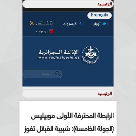
Français
آر أس أس
تويتر
فيسبوك
يوتيوب
‏بحث ‏
استمارة البحث
الرابطة المحترفة الأولى موبيليس
(الجولة الخامسة): شبيبة القبائل تفوز