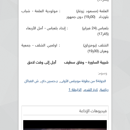
العلمة (مسعود زوغار) : مولودية العلمة - شباب
بلوزداد (00ر19) دون جمهور
بلعباس (24 فبراير) : إتحاد بلعباس - أمل الأربعاء
(45ر17)
الشلف (بومزراق) : اولمبي الشلف - جمعية
وهران (00ر19)
شبيبة الساورة - وفاق سطيف أجل إلى وقت لاحق
وسوم:
,
,
الجولة5 من بطولة موبيلس الأولى
ن.حسين داي
ش القبائل
رياضة
,
كرة القدم
,
الرابطة 1
فيديوهات الإذاعة