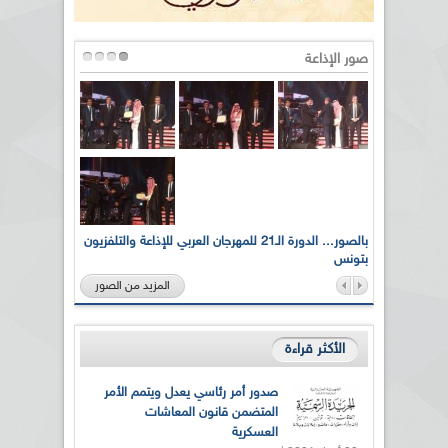
صور الإذاعة
لى أرواح
بالصور... الدورة الـ21 للمهرجان العربي للإذاعة والتلفزيون
بتونس
المزيد من الصور
الأكثر قراءة
صدور أمر رئاسي يعدل ويتمم الأمر
المتضمن قانون المعاشات
العسكرية