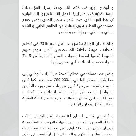
و أوضح الوزير في ختام لقاء جمعه بمدراء المؤسسات
الاستشفائية في إطار زيارة العمل التي قام بها إلى الولاية
أن هذا القرار الذي صدر شهر ديسمبر الجاري يخص جميع
مستخدمي القطاع بدون استثناء من الطاقم الطبي و الشبه
الطبي و التقني من إداريين و فنيين.
و أضاف أن الوزارة ستشرع بدءا من سنة 2015 في تنظيم
امتحانات مهنية داخلية للمستخدمين الذين تتوفر فيهم
الشروط أهمها أقدمية سنوات العمل المقدرة بين 5 و7
سنوات حسب الأسلاك التي ينتمون إليها.
ويقدر عدد مستخدمي قطاع الصحة عبر التراب الوطني إلى
غاية شهر سبتمبر الماضي ب289.000 مستخدم. كما أعلن
السيد بوضياف من جهة أخرى عن إعادة فتح دورات التكوين
المتواصل المتخصص لفائدة جميع الأسلاك من أطباء و
صيادلة و جراحي أسنان و شبه طبيين بدءا من السنة المقبلة
و ذلك بداخل و خارج الوطن.
و أفاد في نفس السياق أنه سيعاد فتح التكوين لفائدة
الأطباء العامين للحصول على شهادة الدراسات المتخصصة
على أن تكون في مرحلة أولى في تخصصات الاستعجالات
وطب النساء و السكري و السرطان قبل أن تعمم على باقي