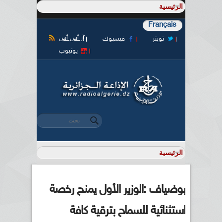
Français
آر أس أس
تويتر
فيسبوك
يوتيوب
‏بحث ‏
استمارة البحث
بوضياف :الوزير الأول يمنح رخصة
استثنائية للسماح بترقية كافة