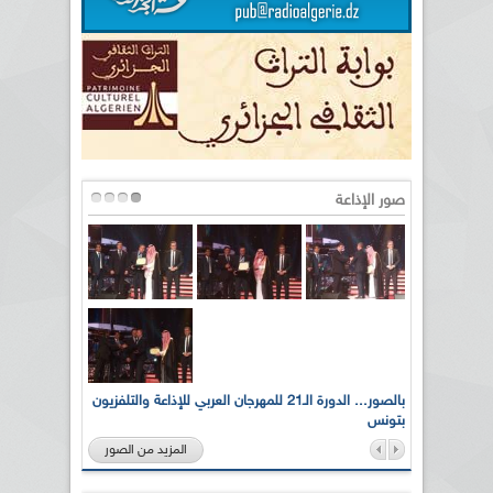
صور الإذاعة
لى أرواح
بالصور... الدورة الـ21 للمهرجان العربي للإذاعة والتلفزيون
بتونس
المزيد من الصور