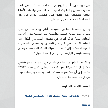
من جهة أخرى أعلن الوزير أن مصالحه عرضت أمس الأحد
مسودة مشروع القانون الجديد للصحة العمومية على الأمانة
العامة للحكومة قبل طرحه على مجلس الوزراء من أجل
المصادقة ثم عرضه على البرلمان.
و عن مكافحة أمراض السرطان أعلن بوضياف عن قرب
دخول مركز عنابة للعلاج بالأشعة حيز الخدمة على أن يتم
استلام ثلاثة مراكز أخرى في غضون السداسي الأول من
السنة القادمة في كل من تلمسان و سيدي بلعباس و
الأغواط، مشيرا إلى "استفادة مراكز الجزائر العاصمة و وهران
و قسنطينة و البليدة من برنامج إعادة التأهيل".
و أضاف الوزير أن البرنامج يندرج في إطار مشروع يقضي
ب" إنجاز 19 مركزا عبر التراب الوطني قبل سنة 2019"
مشيرا إلى أن مشاريع مدينة "سطيف و باتنة و ورقلة تعرف
مراحل جد متقدمة للأشغال".
المصدر:الإذاعة الجزائرية
وسوم:
,
,
,
,
بوضياف
ترقية
مسح
ديون
مستخدمي الصحة
مجتمع