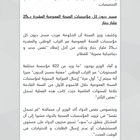
التخصصات.
مسح ديون كل مؤسسات الصحة العمومية المقدرة ب25
مليار دينار
وكشف وزير الصحة أن الحكومة قررت مسح ديون كل
مؤسسات الصحة العمومية عبر التراب الوطني والمقدرة
ب25 مليار دينار وذلك من أجل إعطاء "نفس جديد و
ديناميكية عصرية" للقطاع.
و أفاد الوزير بوجود "ما يزيد عن 622 مؤسسة مختلفة
المستويات" عبر التراب الوطني "معنية بمسح الديون" مبرزا
أنه سيتم ل" أول مرة" إرسال الميزانية السنوية لمؤسسات
الصحة العمومية خلال الأسبوع الأول من السنة القادمة
خلافا للسنوات الماضية حيث كانت هذه العملية تسجل
"بعض التأخر".
وبخصوص نقص الدواء أكد الوزير أن مصالحه "لم تسجل
نقصا" في تزويد المؤسسات الصحية بالدواء مشيرا إلى أن
المشكل يتعلق ب"سوء" تسيير مخزون الدواء على مستوى
المستشفيات أو عدم إرسال الطلبات و الاحتياجات في
الوقت المحدد".