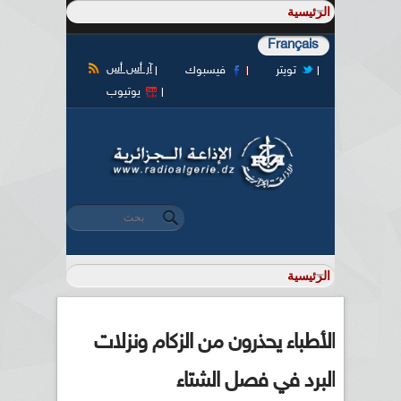
Français
آر أس أس
تويتر
فيسبوك
يوتيوب
‏بحث ‏
استمارة البحث
الأطباء يحذرون من الزكام ونزلات
البرد في فصل الشتاء