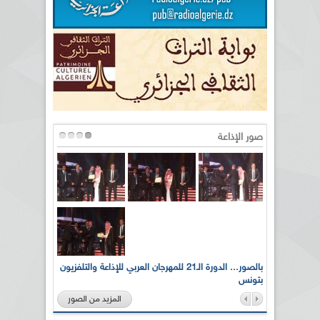
صور الإذاعة
لى أرواح
بالصور... الدورة الـ21 للمهرجان العربي للإذاعة والتلفزيون
بتونس
المزيد من الصور