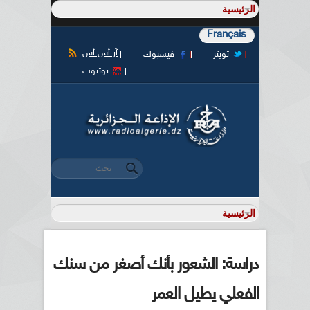
Français
آر أس أس
تويتر
فيسبوك
يوتيوب
‏بحث ‏
استمارة البحث
دراسة: الشعور بأنك أصغر من سنك
الفعلي يطيل العمر