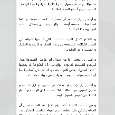
فالدولة تتوفر على موارد مالية كافية لمواجهة هذا الوضع"
المتميز بتراجع أسعار النفط العالمية.
و أوضح يقول "صحيح أن أسعار النفط قد انخفضت و لكننا
لسنا نواجه وضعية أزمة فالجزائر تتوفر على وسائل معتبرة
لمواجهة هذا الوضع".
و للتذكير تتمثل المواد الرئيسية التي تدعمها الدولة في
المواد الغذائية الأساسية على غرار السكر و الزيت و الدقيق
و الحليب و كذا الوقود.
و اعتبر بن يونس ردا عن سؤال أخر طرحته الصحافة حول
الارتفاع المستمر لفاتورة الواردات أن الحكومة لا يمكنها
"منع" استيراد بعض المواد حتى و ان لم تكن أساسية بما
أن احترام قواعد التجارة الخارجية يكرس حرية المبادلات.
و أشار يقول أن الجزائر "تخلت عن التسيير الإداري للتجارة و
قانون السوق هو السائد حاليا" مستبعدا اي اثر لتراجع أسعار
النفط على تموين السوق الوطنية.
و في سبتمبر الفارط أكد الوزير الأول عبد المالك سلال أن
الدولة ستبقي على سياسة دعم المواد الواسعة الاستهلاك،