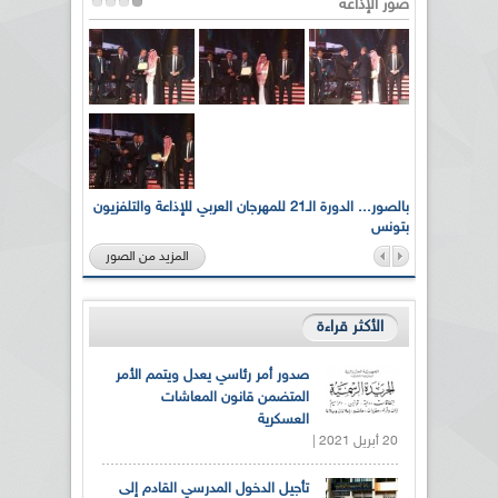
صور الإذاعة
لى أرواح
بالصور... الدورة الـ21 للمهرجان العربي للإذاعة والتلفزيون
بتونس
المزيد من الصور
الأكثر قراءة
صدور أمر رئاسي يعدل ويتمم الأمر
المتضمن قانون المعاشات
العسكرية
20 أبريل 2021 |
تأجيل الدخول المدرسي القادم إلى