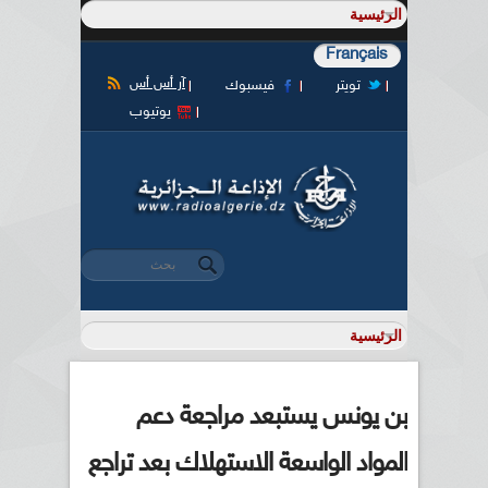
Français
آر أس أس
تويتر
فيسبوك
يوتيوب
‏بحث ‏
استمارة البحث
بن يونس يستبعد مراجعة دعم
المواد الواسعة الاستهلاك بعد تراجع