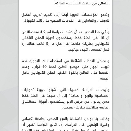
التلقائي في حالات الحساسية الطارئة.
وتدعو المؤسسات الخيرية أيضا إلى تقديم تدريب أفضل
للمرضى والعاملين في الخدمات الصحية على تلك الأجهزة.
ويأتي هذا التحذير بعد أن كشفت دراسة أمريكية منفصلة عن
أن 16 في المئة فقط يستخدمون أجهزة الحقن التلقائي
للأدرينالين بطريقة ملائمة في حال ما إذا كانت هناك رد
فعل تحسسي تتهدد حياتهم.
وتتضمن الأخطاء الشائعة في استخدام تلك الأجهزة عدم
تثبيت الجهاز على موضع الحقن لمدة 10 ثوانٍ، وعدم
الضغط على الحاقن بالقوة الكافية لحقن الأدرينالين داخل
الجسم.
وتوصلت الدراسة نفسها، التي نشرتها دورية "حوليات
الحساسية والربو والمناعة" إلى أن سبعة في المئة فقط
ممن يعانون من مرض الربو يستخدمون أجهزة الاستنشاق
الخاصة بحالاتهم بطريقة صحيحة.
وقالت رنا بوندز، الأستاذة بالفرع الصحي بجامعة تكساس
وكبيرة الباحثين في الدراسة، إن نتائج الدراسة تظهر أن
المرضى لم يتدربوا بشكل جيد على استخدام هذه الأجهزة