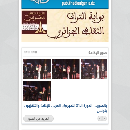
صور الإذاعة
لى أرواح
بالصور... الدورة الـ21 للمهرجان العربي للإذاعة والتلفزيون
بتونس
المزيد من الصور