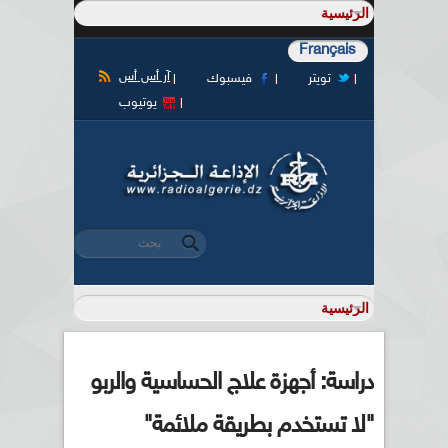
Français
آر أس أس
تويتر
فيسبوك
يوتيوب
‏بحث ‏
استمارة البحث
دراسة: أجهزة علاج الحساسية والربو
"لا تستخدم بطريقة ملائمة"