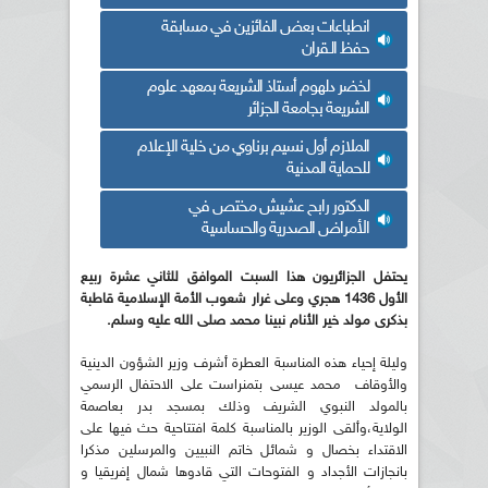
انطباعات بعض الفائزين في مسابقة
حفظ الــقران
لخضر دلهوم أستاذ الشريعة بمعهد علوم
الشريعة بجامعة الجزائر
الملازم أول نسيم برناوي من خلية الإعلام
للحماية المدنية
الدكتور رابح عشيش مختص في
الأمراض الصدرية والحساسية
يحتفل الجزائريون هذا السبت الموافق للثاني عشرة ربيع
الأول 1436 هجري وعلى غرار شعوب الأمة الإسلامية قاطبة
بذكرى مولد خير الأنام نبينا محمد صلى الله عليه وسلم.
وليلة إحياء هذه المناسبة العطرة أشرف وزير الشؤون الدينية
والأوقاف محمد عيسى بتمنراست على الاحتفال الرسمي
بالمولد النبوي الشريف وذلك بمسجد بدر بعاصمة
الولاية،وألقى الوزير بالمناسبة كلمة افتتاحية حث فيها على
الاقتداء بخصال و شمائل خاتم النبيين والمرسلين مذكرا
بانجازات الأجداد و الفتوحات التي قادوها شمال إفريقيا و