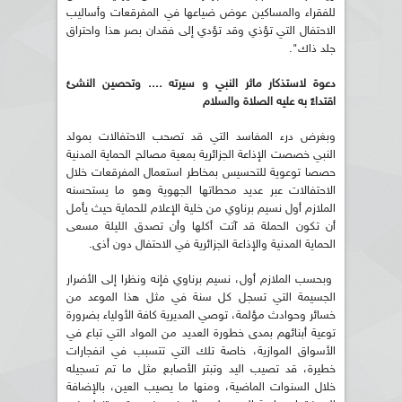
للفقراء والمساكين عوض ضياعها في المفرقعات وأساليب
الاحتفال التي تؤذي وقد تؤدي إلى فقدان بصر هذا واحتراق
جلد ذاك".
دعوة لاستذكار ماثر النبي و سيرته .... وتحصين النشئ
اقتداءً به عليه الصلاة والسلام
وبغرض درء المفاسد التي قد تصحب الاحتفالات بمولد
النبي خصصت الإذاعة الجزائرية بمعية مصالح الحماية المدنية
حصصا توعوية للتحسيس بمخاطر استعمال المفرقعات خلال
الاحتفالات عبر عديد محطاتها الجهوية وهو ما يستحسنه
الملازم أول نسيم برناوي من خلية الإعلام للحماية حيث يأمل
أن تكون الحملة قد آتت أكلها وأن تصدق الليلة مسعى
الحماية المدنية والإذاعة الجزائرية في الاحتفال دون أذى.
وبحسب الملازم أول، نسيم برناوي فإنه ونظرا إلى الأضرار
الجسيمة التي تسجل كل سنة في مثل هذا الموعد من
خسائر وحوادث مؤلمة، توصي المديرية كافة الأولياء بضرورة
توعية أبنائهم بمدى خطورة العديد من المواد التي تباع في
الأسواق الموازية، خاصة تلك التي تتسبب في انفجارات
خطيرة، قد تصيب اليد وتبتر الأصابع مثل ما تم تسجيله
خلال السنوات الماضية، ومنها ما يصيب العين، بالإضافة