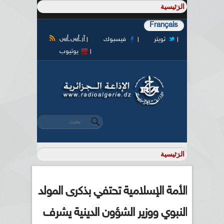
Français
آر أس أس
تويتر
فيسبوك
يوتيوب
‏بحث ‏
استمارة البحث
الأمة الإسلامية تحتفي بذكرى المولد
النبوي ووزير الشؤون الدينية يشرف