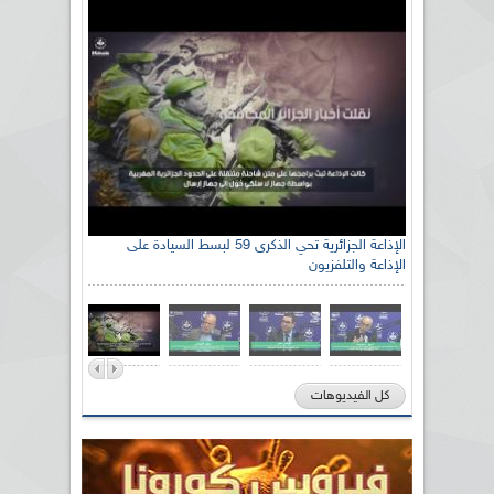
رئيس اللجنة الوطنية الجزائرية للتضامن مع الشعب
الإذاعة الجزائرية تحي الذكرى 59 لبسط السيادة على
الإذاعة والتلفزيون
الصحراوي السيد سعيد العياشي
كل الفيديوهات