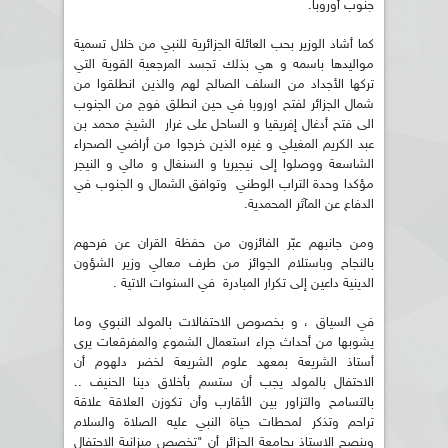
جنوب أوروبا.
كما أشاد الوزير بحب العائلة الجزائرية للنبي من خلال تسمية
مواليدها باسمه و هي بذلك تجسد المرجعية القوية التي
تركها الأجداد من السلف الصالح لهم والذين انطلقوا من
شمال الجزائر لفتح اوروبا في حين انطلق فوج من الجنوب
الى فتح أدغال إفريقيا و الساحل على غرار الشيخ محمد بن
عبد الكريم المغيلي و غيره الذين خرجوا من أراضي الصحراء
الشاسعة ووصلوا إلى نيجيريا و السنغال و مالي و النيجر
مؤكدا وحدة التراب الوطني وتوافق الشمال و الجنوب في
الدفاع عن المآثر المحمدية.
ومن جانبهم عبّر الفائزون من حفظة القران عن فرحهم
بالنجاح وباستلام الجوائز من طرف معالي وزير الشؤون
الدينية داعين إلى تكرار المبادرة في السنوات الاتية .
في السياق ، و بخصوص الاحتفالات بالمولد النبوي وما
يشوبها من أحداث جراء استعمال الشموع والمفرقعات يرى
أستاذ الشريعة بمعهد علوم الشريعة لخضر دلهوم أن
الاحتفال بالمولد يجب أن ستسم بأخلاق دينا الحنيف ..
بالتسامح والتزاور بين الأقارب وأن تكوزن العلاقة علاقة
تراحم وتذكر لمحطات حياة النبي عليه الصلاة والسلام
وينصح الاستاذ بجامعة الجزائر أن "تخصص ميزانية الاحتفال