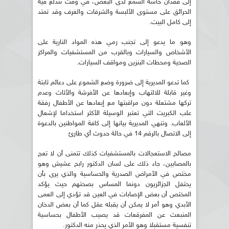
إلى فقدان حاسة السمع لدى البعض، في وقت تندلع فيه
الحرائق على مستوى الألبسة والشرفات والغرف وقد تمتد
إلى كامل البيت.
وهو ما يدعو إلى تجنب رمي هذه المواد النارية على
الأشخاص والسيارات وبالقرب من المستشفيات والمراكز
الصحية ومحطات البنزين ومواقف السيارات.
كما تدعو المديرية إلى ضرورة وضع الشموع على دعائم ثابتة
وغير قابلة للالتهاب وإبعادها عن الأفرشة والأثاث وعدم
تركها مشتعلة دون مراقبتها مع إبعادها عن الأطفال رفقة
علب الكبريت التي تعتبر الوسيلة الأكثر استخداما لإشعال
الألعاب. وتنهي المديرية بيانها إلى كافة المواطنين بالدعوة
إلى الاتصال بالرقم 14 في حالة حدوث أي طارئ
مصالح الاستعجالات بالمستشفيات كذلك تتمنى أن لا تعج
بالمصابين، جاء ذلك على لسان الدكتور رابح عشيش وهو
مختص في الأمراض الصدرية والحساسية والذي يرى بأن
يحتفل الجزائريون دونما المساس بصحتهم حيث يؤكد
المختص أن بعض الإصابات في العين قد تؤدي إلى العمى
الأبدي وهو أمر لا يمكن أن يقبله عقل كما أن بعض الدخان
المنبعث عن المفرقعات قد يصيب الأطفال بحساسية
تنفسية مستقبلا وهو الأمر الذي يحذر منه الدكتور.