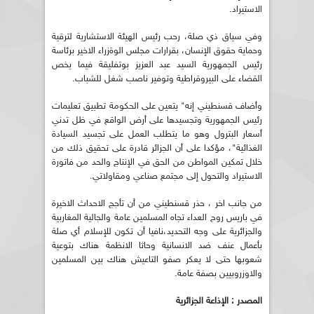
الاستيراد.
وفي سياق ذي صلة، رحب رئيس الهيئة الاستشارية لترقية
وحماية حقوق الإنسان، بقرارات مجلس الوةزراء الاخير برئاسة
رئيس الجمهورية السيد عبد العزيز بوتفليقة فيما يخص
القضاء على البيروقراطية وتوفير ناصب شغل للشباب.
وأضاف قسنطيني إنه" يتعين على الحكومة تطبيق تعليمات
رئيس الجمهورية وتجسيدها على أرض الواقع في ظل تدني
أسعار البترول وهو ما يتطلب العمل على تجسيد السيادة
الغذائية"، مؤكدا على أن الجزائر قادرة على تحقيق ذلك من
خلال تمكين المواطن من الحق في الإنتاج والحد من فاتورة
الاستيراد والتحول إلى مجتمع صناعي ومقاولاتي.
من جانب اخر ، حذر قسنطيني من أن تأجج الاحداث الاخيرة
في باريس روح العداء تجاه المسلمين عامة والجالية المغاربية
والجزائرية على وجه التحديد،نافيا أن تكون للإسلام أي صلة
بأعمال عنف ضد الانسانية وحاثا الانظمة هناك بتوعية
شعوبها حتى لا يعكر صفو التاعيش هناك بين المسلمين
والاوزروبيين بصفة عامة.
المصدر : الإذاعة الجزائرية