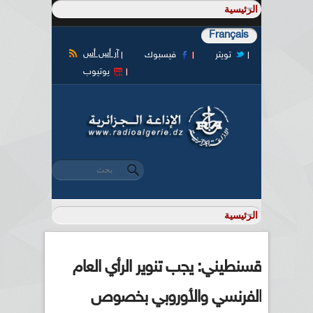
Français
آر أس أس
تويتر
فيسبوك
يوتيوب
‏بحث ‏
استمارة البحث
قسنطيني: يجب تنوير الرأي العام
الفرنسي والأوروبي بخصوص