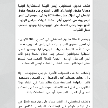
كشف فاروق قسنطيني رئيس الهيئة الاستشارية لترقية
وحماية حقوق الإنسان أن التقرير السنوي عن وضعية حقوق
الإنسان في الجزائر خلال سنة 2014 والذي سيرفع إلى رئيس
الجمهورية في غضون أيام مثمنا قرارات مجلس الوزارء
الأخير فيما يخص القضاء على البيروقراطية وتوفير مناصب
شغل للشباب.
وأوضح الأستاذ فاروق قسنطيني في تصريحٍ للقناة الأولى ،
أن التقرير السنوي المزمع عرضه على رئيس الجمهورية تحدث
عن " الألم الاجتماعي جراء البيروقراطية وتدهور القدرة
الشرائية للمواطنين، السكن وفي قطاع الصحة وهو الألم
الذي أكد على الإرادة القوية للدولة للقضاء عليه لتيسير
عيش المواطنين، سيما تشغيل الشباب خريجي الجامعات.
وأضاف انه في السنوات الأخيرة تم بذل مجهودات ولا
تزال هناك خطوات أخرى للوصول إلى المبتغى وستحقق
ذلك بالإرادة السياسية حيث هناك رغبة في إنشاء دولة
القانون من قبل كافة الأطراف سواء على مستوى المجتمع
المدني أو الأحزاب السياسية أو حتى السلطات بالبلاد.
وكشف قسنطيني أن التقرير سيركز على حق جديد يتمثل في
حق الإنتاج بتوفير كل الإمكانيات للمواطن للتخلص من