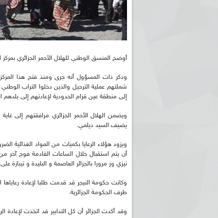
أوضح المنسق الوطني للهلال الأحمر الجزائري بمركز 
وذكر ذات المسؤول أنه جرى ومنذ فتح هذا المركز 
إلى منطقة عين قزام الحدودية لإعادتهم إلى بلدهم ا
ويضمن الهلال الأحمر الجزائري مرافقتهم إلى غاي
يضيف السيد ديلمي.
ويزود هؤلاء الرعايا بكميات من المواد الغذائية
تيزي وز مرورا بالجزائر العاصمة و البليدة و تيبازة على متن 10 حافلات و 6 شاحنات مخصصة لنقل 
وكانت حكومة النيجر قد قدمت طلبا لإعادة رعاياها 
طرف الحكومة الجزائرية.
وقد أكدت الجزائر أن كل التدابير قد اتخذت لإعادة ال