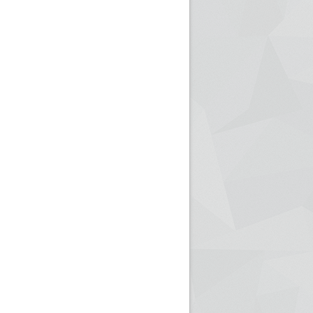
ريم الإذاعة الجزائرية للرياضيين البارالمبيين المتوجين
بالصور... اللقاء الوطني لمديري الإذ
اليات في طوكيو
حول مرافقة وتغطية الإنتخابات المحلية لـ27 نوفمب