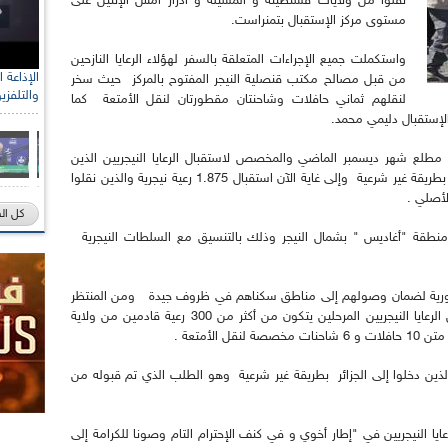
نقلوا من ولايات قسنطينة و المسيلة و أدرار أمس الإثنين على
مستوى مركز الإستقبال بتمنراست.
واستكملت جميع الإجراءات المتعلقة بالسفر لهؤلاء الرعايا النازحين
من قبل مصالح مكتب قنصلية النيجر المفتوح بالمركز حيث سخر
والتلفزي
لنقلهم ثماني حافلات وشاحنتان مقطورتان لنقل الأمتعة كما
الإستقبال دليمي محمد.
مطلع شهر ديسمبر الماضي والمخصص لاستقبال الرعايا النيجريين الذين
شملتهم عملية الترحيل والذين دخلوا التراب الوطني بطريقة غير شرعية وإلى غاية الآن استقبال 1.875 رعية نيجرية والذين نقلوا
لأصلي .
كل ال
ة منطقة "أغاديس " بشمال النيجر وذلك بالتنسيق مع السلطات النيجرية
 الضرورية لضمان وصولهم إلى مناطق سكناهم في ظروف جيدة ومن المنتظر
أن يتم استقبال خلال الساعات القادمة فوج آخر من الرعايا النيجريين المرحلين يتكون من أكثر من 300 رعية قادمين من ولاية
الأمتعة .
الذين دخلوا إلى الجزائر بطريقة غير شرعية وهو الطلب الذي تم قبوله من
رعايا النيجريين في "إطار أخوي و في كنف الإحترام التام وصونا للكرامة إلى