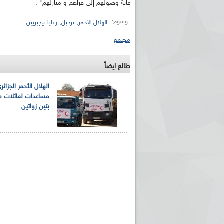
غاية وصولهم إلى قراهم و منازلهم" .
وسوم:
,
,
الهلال الأحمر
ترحيل
رعايا نيجيريين.
مجتمع
طالع ايضاً
الهلال الأحمر الجزائ
مساعدات لعائلات م
بتين زواتين