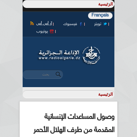
Français
آر أس أس
تويتر
فيسبوك
يوتيوب
‏بحث ‏
استمارة البحث
وصول المساعدات الإنسانية
المقدمة من طرف الهلال الأحمر