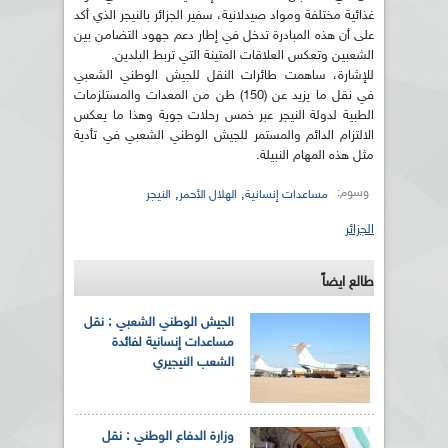
غذائية مختلفة ومواد صيدلانية، سفير الجزائر بالنيجر الذي أكد
على أن هذه المبادرة تدخل في إطار دعم جهود التضامن بين
الشعبين وتعكس العلاقات المتينة التي تربط البلدين.
للإشارة، ساهمت طائرات النقل للجيش الوطني الشعبي
في نقل ما يزيد عن (150) طن من المعدات والمستلزمات
الطبية لدولة النيجر عبر خمس رحلات جوية وهذا ما يعكس
الالتزام الدائم والمستمر للجيش الوطني الشعبي في تأدية
مثل هذه المهام النبيلة.
وسوم:
,
,
مساعدات إنسانية
الهلال الأحمر
النيجر
الجزائر
طالع ايضاً
الجيش الوطني الشعبي : نقل
مساعدات إنسانية لفائدة
الشعب النيجيري
وزارة الدفاع الوطني : نقل