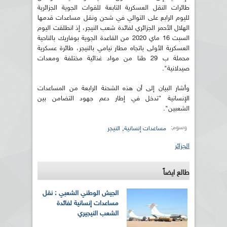
طائرات النقل العسكرية التابعة للقوات الجوية الجزائرية
لليوم الرابع على التوالي في شحن ونقل مساعدات قدمها
الهلال الأحمر الجزائري لفائدة شعب النيجر، إذ انطلقت اليوم
السبت 16 ماي 2020 من القاعدة الجوية بوفاريك بالناحية
العسكرية الأولى باتجاه مطار نيامي بالنيجر، طائرة عسكرية
محملة ب 29 طنا من مواد غذائية مختلفة ومعدات
صيدلانية".
وأشار البيان إلى أن هذه الشحنة الرابعة من المساعدات
الإنسانية "تدخل في إطار دعم جهود التضامن بين
الشعبين".
وسوم:
,
مساعدات إنسانية
النيجر
الجزائر
طالع ايضاً
الجيش الوطني الشعبي : نقل
مساعدات إنسانية لفائدة
الشعب النيجيري