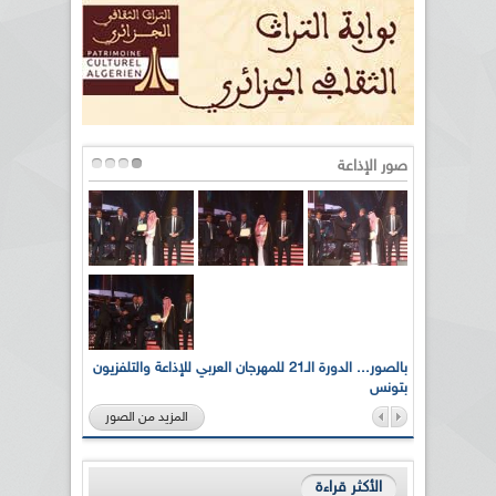
صور الإذاعة
لى أرواح
بالصور... الدورة الـ21 للمهرجان العربي للإذاعة والتلفزيون
بتونس
المزيد من الصور
الأكثر قراءة