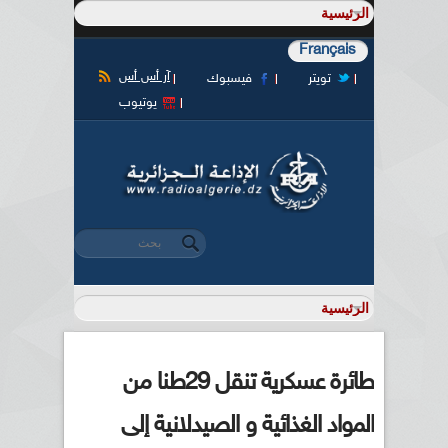
Français
آر أس أس
تويتر
فيسبوك
يوتيوب
‏بحث ‏
استمارة البحث
طائرة عسكرية تنقل 29طنا من
المواد الغذائية و الصيدلانية إلى