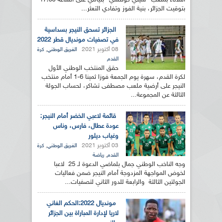
الثلاثاء بملعب "سيني كونتشي" بنيامي على الساعة 17:00
بتوقيت الجزائر، بنية الفوز وتفادي التعثر...
الجزائر تسحق النيجر بسداسية
في تصفيات مونديال قطر 2022
08 أكتوبر 2021
,
الفريق الوطني
كرة
القدم
حقق المنتخب الوطني الأول
لكرة القدم، سهرة يوم الجمعة فوزا ثمينا 6-1 أمام منتخب
النيجر على أرضية ملعب مصطفى تشاكر، لحساب الجولة
الثالثة عن المجموعة...
قائمة لاعبي الخضر أمام النيجر:
عودة عطال، فارس، وناس
وغياب ديلور
03 أكتوبر 2021
,
الفريق الوطني
كرة
,
القدم
رياضة
وجه الناخب الوطني جمال بلماضي الدعوة لـ 25 لاعبا
لخوض المواجهة المزدوجة أمام النيجر ضمن فعاليات
الجولتين الثالثة والرابعة للدور الثاني لتصفيات...
مونديال 2022:الحكم الغاني
لاريا لإدارة المباراة بين الجزائر