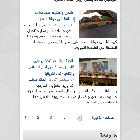
شحن وتسليم مساعدات
إنسانية إلى دولة النيجر
تم هذا الأربعاء
15 سبتمبر 2021
شحن مساعدات إنسانية تتمثل
في مجموعة من الخيم ومولدا
كهربائيا الى دولة النيجر, على متن طائرة نقل عسكرية
انطلاقا من القاعدة الجوية...
الجزائر والنيجر تتفقان على
"العمل معا" من أجل السلام
والتنمية في افريقيا
07 سبتمبر 2021
,
الجزائر
سياسة
أكد وزير الشؤون الخارجية
والجالية الوطنية بالخارج ، رمطان لعمامرة ونظيره النيجري
حسومي مسعودو في نيامي على ضرورة العمل معا
للحفاظ على السلام...
الصفحات
الصفحة الأخيرة
…
3
2
1
طالع ايضاً