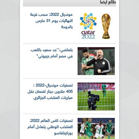
طالع ايضاً
مونديال 2022: سحب قرعة
النهائيات يوم 31 مارس
بالدوحة
بلماضي:''جد سعيد باللعب
في مصر أمام جيبوتي"
تصفيات مونديال-2022 :
405 ملايين دينار لضمان نقل
مباريات المنتخب الجزائري
تصفيات كاس العالم 2022:
المنتخب الوطني يتعادل أمام
بوركينافاسو