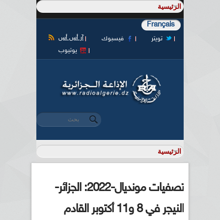
Français
آر أس أس
تويتر
فيسبوك
يوتيوب
‏بحث ‏
استمارة البحث
تصفيات مونديال-2022: الجزائر-
النيجر في 8 و11 أكتوبر القادم