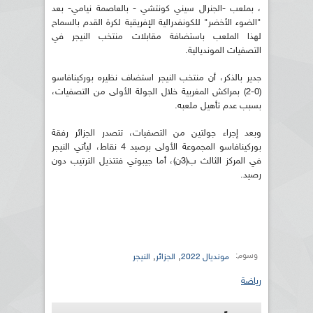
، بملعب -الجنرال سيني كونتشي - بالعاصمة نيامي- بعد
"الضوء الأخضر" للكونفدرالية الإفريقية لكرة القدم بالسماح
لهذا الملعب باستضافة مقابلات منتخب النيجر في
التصفيات المونديالية.
جدير بالذكر، أن منتخب النيجر استضاف نظيره بوركينافاسو
(0-2) بمراكش المغربية خلال الجولة الأولى من التصفيات،
بسبب عدم تأهيل ملعبه.
وبعد إجراء جولتين من التصفيات، تتصدر الجزائر رفقة
بوركينافاسو المجموعة الأولى برصيد 4 نقاط، ليأتي النيجر
في المركز الثالث ب(3ن)، أما جيبوتي فتتذيل الترتيب دون
رصيد.
وسوم:
,
,
مونديال 2022
الجزائر
النيجر
رياضة