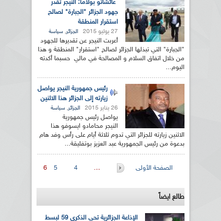
عائشاتو بولاما: النيجر تقدر
جهود الجزائر "الجبارة" لصالح
استقرار المنطقة
27 يوليو 2015
,
الجزائر
سياسة
أعربت النيجر عن تقديرها للجهود
"الجبارة" التي تبذلها الجزائر لصالح "استقرار" المنطقة و هذا
من خلال اتفاق السلام و المصالحة في مالي حسبما أكدته
اليوم...
رئيس جمهورية النيجر يواصل
زيارته إلى الجزائر هذا الاثنين
26 يناير 2015
,
الجزائر
سياسة
يواصل رئيس جمهورية
النيجر محامادو ايسوفو هذا
الاثنين زيارته للجزائر التي تدوم ثلاثة أيام على رأس وفد هام
بدعوة من رئيس الجمهورية عبد العزيز بوتفليقة...
الصفحات
الصفحة الأولى
…
4
5
6
طالع ايضاً
الإذاعة الجزائرية تحي الذكرى 59 لبسط