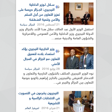
ســلال لـوزير الداخلية
النيجـيري: الجــزائر حريصة على
تعزيز التعاون من أجل السلم
والأمن وتنمية المنـطـقـة
21 أغسطس 2016
,
الجزائر
سياسة
استقبل الوزير الأول عبد المالك سلال هـذا الأحد بالجزائر وزير
الدولة النيجيري وزير الداخلية والأمن العمومي واللامركزية
والشؤون العامة والدينية محمد...
وزير الخارجية النيجيري يؤكد
استعداد بلاده لتعميق
التعاون مع الجزائر في المجال
الأمني
28 يوليو 2016
,
الجزائر
سياسة
نوه الوزير النيجيري المكلف بالشؤون الخارجية والتعاون و
الاندماج الافريقي والنيجريين بالخارج إبراهيم ياكوبو بنوعية
التعاون بين الجزائر والنيجر في...
النيجريون يشرعون في التصويت
في الانتخابات الرئاسية و
التشريعية
21 فبراير 2016
,
افريقيا
العالم