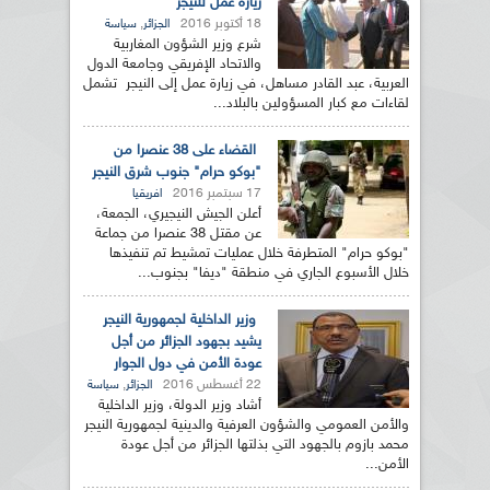
زيارة عمل للنيجر
18 أكتوبر 2016
,
الجزائر
سياسة
شرع وزير الشؤون المغاربية
والاتحاد الإفريقي وجامعة الدول
العربية، عبد القادر مساهل، في زيارة عمل إلى النيجر تشمل
لقاءات مع كبار المسؤولين بالبلاد...
القضاء على 38 عنصرا من
"بوكو حرام" جنوب شرق النيجر
17 سبتمبر 2016
افريقيا
أعلن الجيش النيجيري، الجمعة،
عن مقتل 38 عنصرا من جماعة
"بوكو حرام" المتطرفة خلال عمليات تمشيط تم تنفيذها
خلال الأسبوع الجاري في منطقة "ديفا" بجنوب...
وزير الداخلية لجمهورية النيجر
يشيد بجهود الجزائر من أجل
عودة الأمن في دول الجوار
22 أغسطس 2016
,
الجزائر
سياسة
أشاد وزير الدولة، وزير الداخلية
والأمن العمومي والشؤون العرفية والدينية لجمهورية النيجر
محمد بازوم بالجهود التي بذلتها الجزائر من أجل عودة
الأمن...