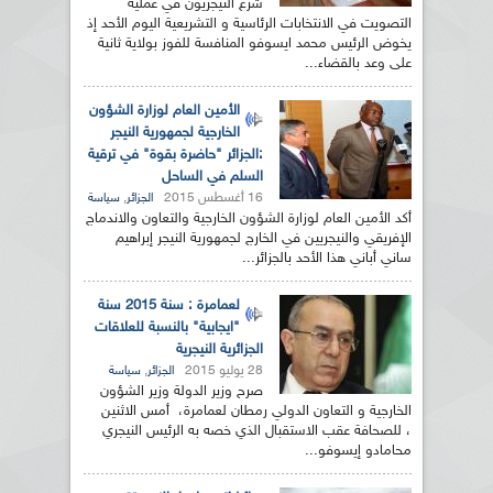
شرع النيجريون في عملية
التصويت في الانتخابات الرئاسية و التشريعية اليوم الأحد إذ
يخوض الرئيس محمد ايسوفو المنافسة للفوز بولاية ثانية
على وعد بالقضاء...
الأمين العام لوزارة الشؤون
الخارجية لجمهورية النيجر
:الجزائر "حاضرة بقوة" في ترقية
السلم في الساحل
16 أغسطس 2015
,
الجزائر
سياسة
أكد الأمين العام لوزارة الشؤون الخارجية والتعاون والاندماج
الإفريقي والنيجريين في الخارج لجمهورية النيجر إبراهيم
ساني أباني هذا الأحد بالجزائر...
لعمامرة : سنة 2015 سنة
"ايجابية" بالنسبة للعلاقات
الجزائرية النيجرية
28 يوليو 2015
,
الجزائر
سياسة
صرح وزير الدولة وزير الشؤون
الخارجية و التعاون الدولي رمطان لعمامرة، أمس الاثنين
، للصحافة عقب الاستقبال الذي خصه به الرئيس النيجري
محامادو إيسوفو...