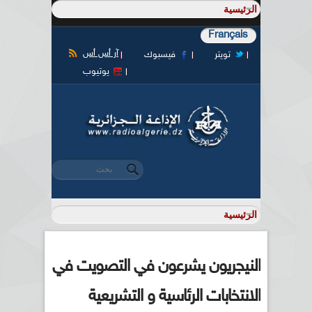
Français
آر أس أس
تويتر
فيسبوك
يوتيوب
‏بحث ‏
استمارة البحث
النيجريون يشرعون في التصويت في
الانتخابات الرئاسية و التشريعية