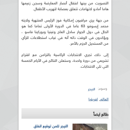
التصويت من بينها اعتقال أنصار المعارضة وسجن زعيمها
هاما أمادو لاتهامات تتعلق بعصابة لتهريب الأطفال.
من جهة يري مراقبون إمكانية فوز الرئيس المنتهية ولايته
محمد إيسوفو 63 عاما في الدورة الأولى تماما كما هو
الحال في دول الجوار ساحل العاج وغينيا وبوركينا فاسو ،
ويؤكدون في الوقت ذاته أنه في غياب استطلاعات للرأي
من المستحيل الجزم بالأمر.
إلى ذلك تجري الانتخابات الرئاسية بالتزامن مع اقتراع
تشريعي من دورة واحدة، وستعلن النتائج في الأيام الخمسة
التي تلي الانتخابات.
وسوم:
النيجر
العالم
,
افريقيا
طالع ايضاً
النيجر تثمن توقيع اتفاق