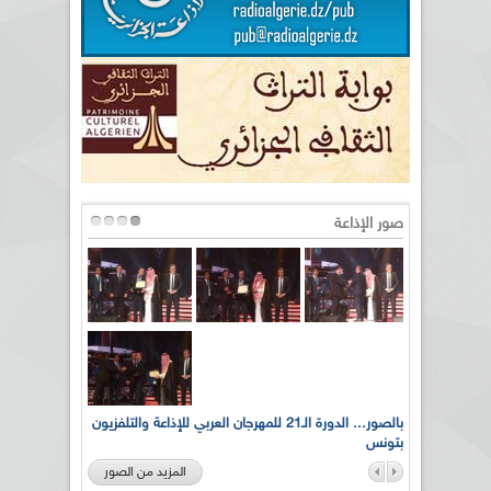
صور الإذاعة
لى أرواح
بالصور... الدورة الـ21 للمهرجان العربي للإذاعة والتلفزيون
بتونس
المزيد من الصور