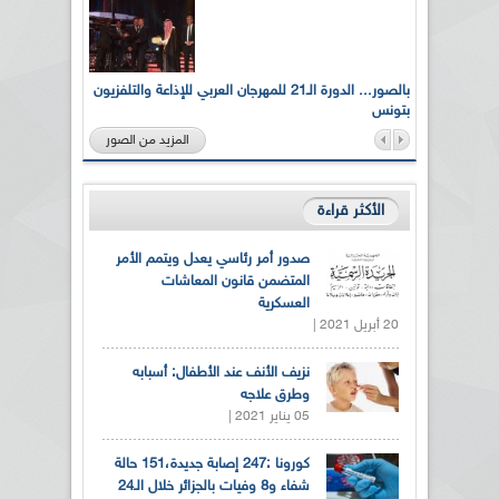
لى أرواح
بالصور... الدورة الـ21 للمهرجان العربي للإذاعة والتلفزيون
بتونس
المزيد من الصور
الأكثر قراءة
صدور أمر رئاسي يعدل ويتمم الأمر
المتضمن قانون المعاشات
العسكرية
20 أبريل 2021 |
نزيف الأنف عند الأطفال: أسبابه
وطرق علاجه
05 يناير 2021 |
كورونا :247 إصابة جديدة،151 حالة
شفاء و8 وفيات بالجزائر خلال الـ24