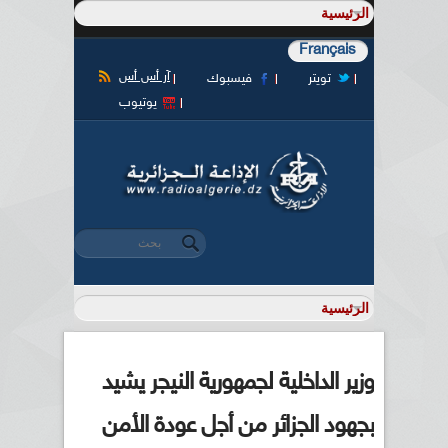
Français
آر أس أس
تويتر
فيسبوك
يوتيوب
‏بحث ‏
استمارة البحث
وزير الداخلية لجمهورية النيجر يشيد
بجهود الجزائر من أجل عودة الأمن