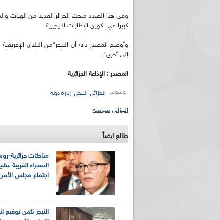
وفي هذا الصدد منحت الجزائر العديد من الهبات والمسا
كبيرا في تكوين الإطارات النيجيرية.
وأوضح المصدر ذاته أن النيجر"من البلدان الإفريقية
إلى أخرى".
المصدر : الإذاعة الجزائرية
وسوم:
,
,
الجزائر
النيجر
زيارة دولة
ريم الإذاعة الجزائرية للرياضيين البارالمبيين المتوجين
بالصور... اللقاء الوطني لمديري الإذ
اليات في طوكيو
حول مرافقة وتغطية الإنتخابات المحلية لـ27 نوفمب
الجزائر
,
سياسة
طالع ايضاً
مباحثات جزائرية-رو
الصحراء الغربية عشية
اجتماع مجلس الأمن
النيجر تثمن توقيع ات