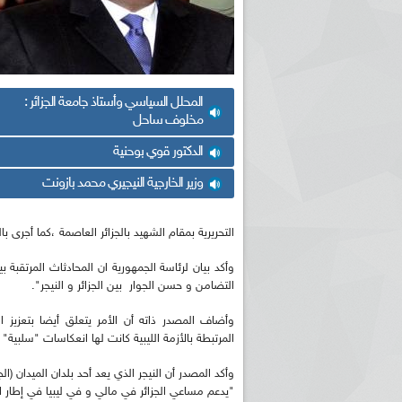
المحلل السياسي وأستاذ جامعة الجزائر :
مخلوف ساحل
الدكتور قوي بوحنية
وزير الخارجية النيجيري محمد بازونت
التحريرية بمقام الشهيد بالجزائر العاصمة ،كما أجرى ب
وأكد بيان لرئاسة الجمهورية ان المحادثاث المرتقبة
التضامن و حسن الجوار بين الجزائر و النيجر".
وأضاف المصدر ذاته أن الأمر يتعلق أيضا بتعزيز 
المرتبطة بالأزمة الليبية كانت لها انعكاسات "سلبية"
وأكد المصدر أن النيجر الذي يعد أحد بلدان الميدان (ا
"يدعم مساعي الجزائر في مالي و في ليبيا في إطار 