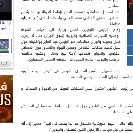
الوزير المنتدب المكلف بالشؤون المغاربية والإفريقية عبد القادر
مساهل.
كما استقبل محامادو ايسوفو اليوم بإقامة الدولة بزرالدة رئيس
المجلس الشعبي الوطني محمد العربي ولد خليفة الذي أدى له زيارة
مجاملة.
والتلفزي
وقام الرئيس النيجيري أمس بزيارة الى مركب الشركة
الوطنية للسيارات الصناعية بالرويبة (شرق الجزائر) على أن يجري
خلال وجوده بالجزائر محادثات مع الرئيس عبد العزيز بوتفليقة حول
سبل تدعيم علاقات التضامن وحسن الجوار والتشاور حول المسائل
الاقليمية والدولية تتقدمها أزمتا ليبيا ومالي وقضية مكافحة
الارهاب والجريمة العابرة للحدود في منطقة الساحل الصحراوي.
كل ال
وقد استهل الرئيس النيجيري بالترحم على أرواح شهداء الثورة
المناسبو زيارة إلى المتحف الوطني للمجاهد.
 بين رئيسي البلدين "ستعزز اسس العلاقات العريقة من الاخوة و الصداقة و
التشاور السياسي بين البلدين حول المسائل الثنائية مضيفا أن المشاكل
 على المنطقة.
لجزائر مالي النيجر موريتانيا) منشغل جدا بما يحدث في ليبيا" مشيرا إلى أنه
البحث عن حل سياسي للأزمتين اللتين تعصفان بالبلدين".