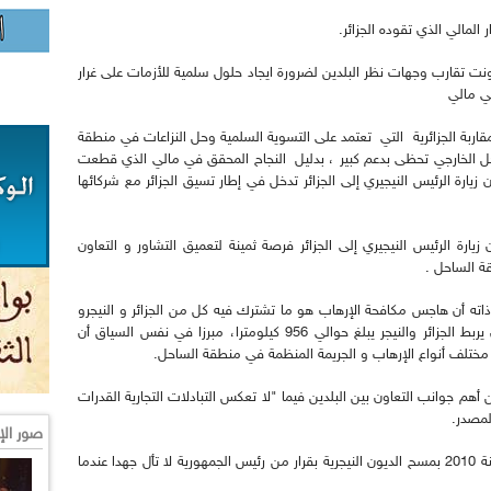
المالي الذي تقوده الجزائر.
زونت تقارب وجهات نظر البلدين لضرورة ايجاد حلول سلمية للأزمات على غرار
 في مالي
ربة الجزائرية التي تعتمد على التسوية السلمية وحل النزاعات في منطقة
دخل الخارجي تحظى بدعم كبير ، بدليل النجاح المحقق في مالي الذي قطعت
زيارة الرئيس النيجيري إلى الجزائر تدخل في إطار تسيق الجزائر مع شركائها
زيارة الرئيس النيجيري إلى الجزائر فرصة ثمينة لتعميق التشاور و التعاون
قة الساحل .
ذاته أن هاجس مكافحة الإرهاب هو ما تشترك فيه كل من الجزائر و النيجرو
دول الميدان، خصوصا و أن الشريك الحدودي الذي يربط الجزائر والنيجر يبلغ حوالي 956 كيلومترا، مبرزا في نفس السياق أن
 مختلف أنواع الإرهاب و الجريمة المنظمة في منطقة الساحل.
هم جوانب التعاون بين البلدين فيما "لا تعكس التبادلات التجارية القدرات
لمصدر.
صور الإ
وقال المصدر الدبلوماسي أن "الجزائر التي قامت سنة 2010 بمسح الديون النيجرية بقرار من رئيس الجمهورية لا تأل جهدا عندما