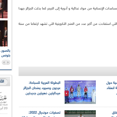
عدات الإنسانية من مواد غذائية و أدوية إلى النيجر كما بذلت الجزائر جهدا
 التي استفادت من أكبر عدد من المنح التكوينية التي تشهد ارتفاعا من سنة
اعات الوطنية والجهوية
الإذاعة الجزائرية تقف دقيقة صمت ترحما على أرواح شهداء
ر 2021
17 أكتوبر 1961
بتونس
الأ
سية حول
البطولة العربية للسباحة:
 انعقاد
عرجون وصيود يمنحان الجزائر
ميداليتين ذهبيتين جديدتين
20 أبريل 2021 |
فاق
تصفيات مونديال 2022: