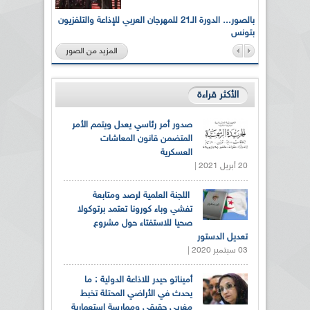
لى أرواح
بالصور... الدورة الـ21 للمهرجان العربي للإذاعة والتلفزيون
بتونس
المزيد من الصور
الأكثر قراءة
صدور أمر رئاسي يعدل ويتمم الأمر
المتضمن قانون المعاشات
العسكرية
20 أبريل 2021 |
اللجنة العلمية لرصد ومتابعة
تفشي وباء كورونا تعتمد برتوكولا
صحيا للاستفتاء حول مشروع
تعديل الدستور
03 سبتمبر 2020 |
أميناتو حيدر للاذاعة الدولية : ما
يحدث في الأراضي المحتلة تخبط
مغربي حقيقي وممارسة استعمارية