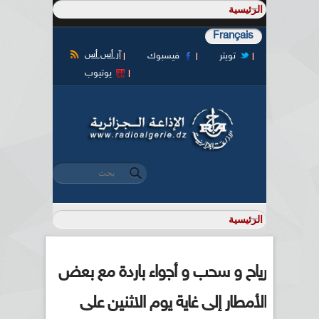
Français
آر أس أس
تويتر
فيسبوك
يوتيوب
‏بحث ‏
استمارة البحث
رياح و سحب و أجواء باردة مع بعض
الأمطار إلى غاية يوم الاثنين على