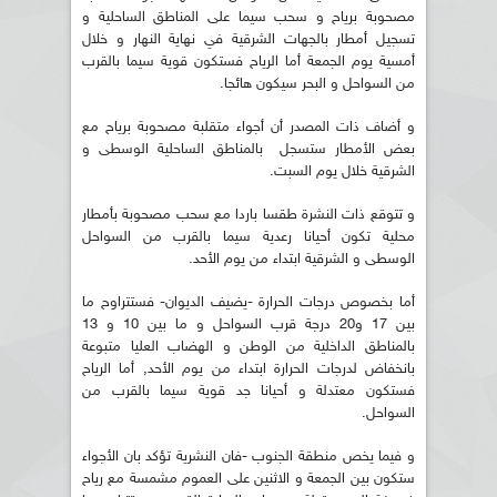
مصحوبة برياح و سحب سيما على المناطق الساحلية و
تسجيل أمطار بالجهات الشرقية في نهاية النهار و خلال
أمسية يوم الجمعة أما الرياح فستكون قوية سيما بالقرب
من السواحل و البحر سيكون هائجا.
و أضاف ذات المصدر أن أجواء متقلبة مصحوبة برياح مع
بعض الأمطار ستسجل بالمناطق الساحلية الوسطى و
الشرقية خلال يوم السبت.
و تتوقع ذات النشرة طقسا باردا مع سحب مصحوبة بأمطار
محلية تكون أحيانا رعدية سيما بالقرب من السواحل
الوسطى و الشرقية ابتداء من يوم الأحد.
أما بخصوص درجات الحرارة -يضيف الديوان- فستتراوح ما
بين 17 و20 درجة قرب السواحل و ما بين 10 و 13
بالمناطق الداخلية من الوطن و الهضاب العليا متبوعة
بانخفاض لدرجات الحرارة ابتداء من يوم الأحد, أما الرياح
فستكون معتدلة و أحيانا جد قوية سيما بالقرب من
السواحل.
و فيما يخص منطقة الجنوب -فان النشرية تؤكد بان الأجواء
ستكون بين الجمعة و الاثنين على العموم مشمسة مع رياح