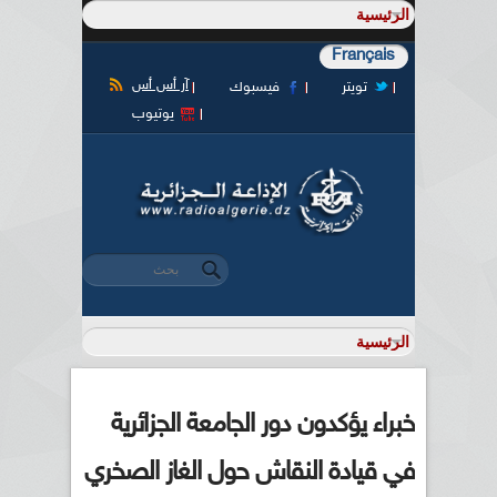
Français
آر أس أس
تويتر
فيسبوك
يوتيوب
‏بحث ‏
استمارة البحث
خبراء يؤكدون دور الجامعة الجزائرية
في قيادة النقاش حول الغاز الصخري