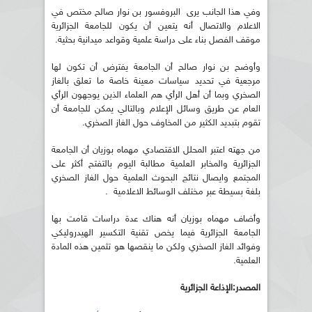
وفي هذا الجانب يرى البروفسور بن نوار صالح مختص في
الاعلام والاتصال أنه يتعين أن يكون للجامعة الجزائرية
موقف الفصل بناء على دراسة علمية وقواعد ميدانية بحثية.
وأوضح بن نوار صالح أن الجامعة يفترض أن تكون لها
مرجعية في تحديد سياسات معينة خاصة ما تعلق بالغاز
الصخري وبما أن أهل الرأي هم العلماء الذين يوجهون الرأي
العام عن طريق وسائل الإعلام وبالتالي يمكن للجامعة أن
تقوم بتبديد الكثير من المخاوف حول الغاز الصخري.
من جهته اعتبر المحلل الاقتصادي مهماه بوزيان أن الجامعة
الجزائرية والمخابر العلمية مطالبة اليوم بالتفتح أكثر على
المجتمع وايصال نتائج البحوث العلمية حول الغاز الصخري
بلغة بسيطة عبر مختلف الوسائط الاعلامية .
وأضاف مهماه بوزيان أنه هناك عدة دراسات قامت بها
الجامعة الجزائرية فيما يخص تقنية التكسير الهيدروليكي
وفوائد الغاز الصخري ولكن ما ينقصها هو تثمين هذه المادة
العلمية.
المصدر:الإذاعة الجزائرية