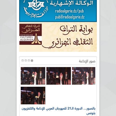
صور الإذاعة
لى أرواح
بالصور... الدورة الـ21 للمهرجان العربي للإذاعة والتلفزيون
بتونس