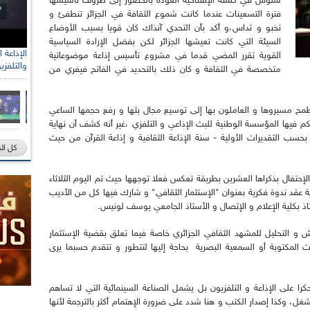
شلوش في كلمته الإفتتاحية العودة بالحضور إلى ظروف تأسيسها
فترة التسعينات عندما كانت شموع الثقافة في الجزائر تنطفئ و
تخبو و تداس،و أكد بأن التحدي آنذاك كان قويا بسبب الأوضاع
السيئة التي كانت تعيشها الجزائر لكن بفضل الإرادة السياسية
رئيس الل
القوية تقرر المضي قدما في مشروع تأسيس إذاعة موضوعاتية
والتلفزي
الصحراو
متخصصة في الثقافة و كان ذلك بالتحديد في الفاتح فيفري من
 مسيروها و العاملون بها إلى توسيع مجال بثها و رفع حجمها الساعي
المسألة تتحكم فيها المؤسسة الوطنية للبث الإذاعي و التلفزي ،غير أنه كشف أن نهاية
لى الأكثر بداية عام 2016 ستكون- بحسب التقديرات الأولية - سنة الإذاعة الثقافية و إذاعة القرآن من حيث
كل ال
لإحتفال بذكراها العشرين بطريقة تعكس فعلا توجهها حيث تم اليوم الثلاثاء
ية عقد ندوة فكرية بعنوان "الإستثمار الثقافي" و شارك فيها كل من الأديب
تاذ بكلية الإعلام و الإتصال و الأستاذ الجامعي يوسف لونيس.
 و التحليل للمشهد الثقافي الجزائري خاصة فيما تعلق بقضية الإستثمار
 المكتوبة أو السمعية البصرية بحاجة إليها لتتطور و تتقدم حسبما يرى
را على الإذاعة و التلفزيون بل يشمل الصناعة السينمائية التي لا تساهم
 وكذا إصدار الكتب و هنا شدد على ضرورة الإهتمام أكثر بالترجمة لأنها