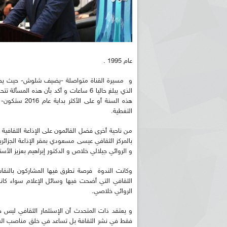
عام 1995 .
و مسيرة القناة متواصلة -يضيف شلوش- حيث يطمح
الذي يبلغ حاليا 6 ساعات و أكد بأن هذه 
هذه السنة أو ع
التغطية.
من ناحية أخرى فضل القائمون على الإذاعة الثقافية ا
بالمركز الثقافي عيسى مسعودي بمقر الإذاعة الجزائر
و الروائي جيلالي خلاص و الدكتور إبراهيم بعزيز الأس
وكانت الندوة فرصة تطرق فيها المشاركون بالنقاش
الثقافي التي أضحت فيها وسائل الإعلام سواء كانت
الروائي خلاصي.
و يعتقد ذات المتحدث أن الإستثمار الثقافي ليس حك
فقط في نشر الثقافة بل تساعد في خلق مناصب الشغل،