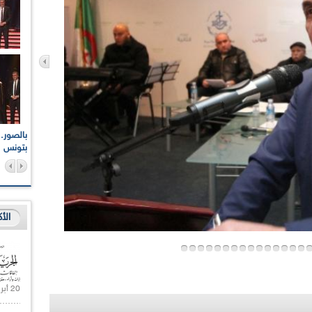
اعات الوطنية والجهوية
الإذاعة الجزائرية تقف دقيقة صمت ترحما على أرواح شهداء
ر 2021
17 أكتوبر 1961
بتونس
الأ
20 أبريل 2021 |