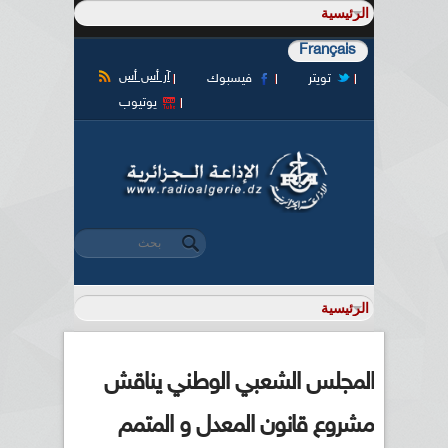
Français
آر أس أس
تويتر
فيسبوك
يوتيوب
‏بحث ‏
استمارة البحث
المجلس الشعبي الوطني يناقش
مشروع قانون المعدل و المتمم