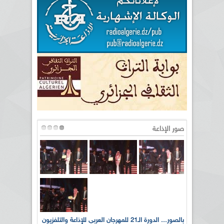
صور الإذاعة
لى أرواح
بالصور... الدورة الـ21 للمهرجان العربي للإذاعة والتلفزيون