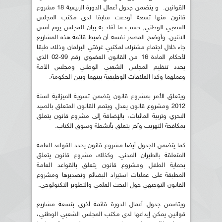
القوانين. و يتضمن جدول أعمال الدورة الربيعية 18 مشروع
قانون منها تسعة أودعت سابقا لدى مكتب المجلس
الشعبي الوطني, حسب ما أفاد به بيان للمجلس يوم أمس
الاثنين. وأوضح المصدر نفسه أن ضبط قائمة هذه المشاريع
جاء خلال اجتماع مشترك لمكتبي غرفتي البرلمان وذلك طبقا
لأحكام المادة 16 من القانون العضوي رقم 99-02 الذي
يحدد تنظيم المجلس الشعبي الوطني ومجلس الأمة
وعملهما وكذا العلاقات الوظيفية بينهما وبين الحكومة.
ويتعلق الأمر بمشروع قانون يتضمن تسوية الميزانية لسنة
2012 ومشروع قانون يعدل ويتمم القانون المتعلق بالصيد
البحري وتربية المائيات، بالإضافة إلى مشروع قانون يتعلق
بمكافحة التهريب وآخر يتعلق بأنشطة وسوق الكتاب.
كما يتضمن الجدول أيضا مشروع قانون يحدد القواعد العامة
المتعلقة بالطيران المدني. وكذلك مشروع قانون يتعلق
بحماية الطفل ومشروع قانون يتعلق بالقواعد العامة
المطبقة على عمليات استيراد البضائع وتصديرها ومشروع
القانون التوجيهي حول البحث العلمي والتطوير التكنولوجي.
ويتضمن جدول أعمال الدورة قائمة أخرى بتسعة مشاريع
قوانين يمكن إيداعها لدى مكتب المجلس الشعبي الوطني،