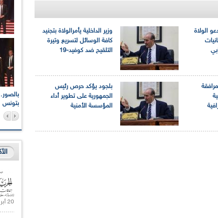
عو الولاة
وزير الداخلية يأمرالولاة بتجنيد
نيات
كافة الوسائل لتسريع وتيرة
ابي
التلقيح ضد كوفيد-19
مرافقة
بلجود يؤكد حرص رئيس
اعات الوطنية والجهوية
الإذاعة الجزائرية تقف دقيقة صمت ترحما على أرواح شهداء
ية
الجمهورية على تطوير أداء
ر 2021
17 أكتوبر 1961
بتونس
افية
المؤسسة الأمنية
الأ
20 أبريل 2021 |