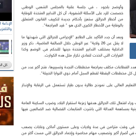
وأوضح بلجود ، في جلسة علنية بالمجلس الشعبي الوطني
خصصت للرد على الأسئلة الشفوية، أن كل التدابير المتخذة للوقاية
من أخطار الحرائق ستعزز بأحكام جديدة لتكييف القانون المتعلق
رئيس الل
بالوقاية من الأخطار الكبرى الذي هو " قيد المراجعة".
الصحراو
وبعد أن جدد التأكيد على الطابع "الإجرامي للحرائق التي شهدتها ما
لا يقل عن 26 ولاية" عبر الوطن خلال الصائفة الماضية، ذكر وزير
الداخلية بمختلف التدابير المتخذة حينها للتحكم في الوضع وكذا
القرارات التي اتخذت لتفادي تكرار مثل هده الكوارث.
كل ال
د القطاعات مكلف بمراجعة مخططات النجدة وتسييرها، فتح أكبر عدد من
يل كل مخططات اليقظة لقطع السبل أمام ذوي النوايا الخبيثة".
تعليم العالي على نموذج طائرة بدون طيار تستعمل في الرقابة والإنذار
نت وراء افتعال تلك الحرائق هدفها زعزعة استقرار البلاد وضرب السكينة العامة
نية بمساهمة العدالة التي باشرت المتابعات القضائية ضد الضالعين فيها
رائق في وقت متزامن في عدة ولايات وعلى مستوى أماكن وغابات يصعب
في أضرار أكبر وتصعيب مهام محاصرة وإخماد الحرائق التي مست أكثر من