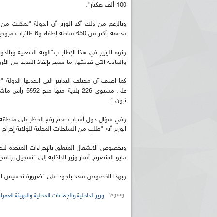
100 ألف هكتار".
مدعمة بأكثر من 650 شاحنة إطفاء و6 طائرات مروحية عززت بطائرات قاذفة للمياه مؤجرة من الإتحاد الاوروبي".
ونوه الوزير في هذا الإطار ب"الهبة الشعبية وبال
والمادية التي قدمتها, ما سمح بإنقاذ العديد من الأر
على مستوى 226 
تبون ".
وفي سؤال حول أسباب عدم رفع الحظر على منطقة بوز
الوزير أنه "طلب من السلطات المحلية للولاية إخراج هذا التجمع السكاني (581 نسمة) من م
وبخصوص الانشغال المتعلق بالإجراءات المتخذة لتجن
مايو المنصرم, أشار وزير الداخلية إلى "تسجيل برنا
وبهذا الخصوص شدد بلجود على "ضرورة تحسيس الموا
وسوم:
وزير الداخلية والجماعات المحلية والتهيئة العمران