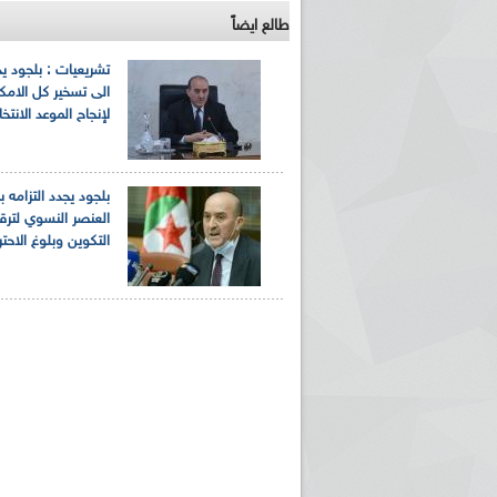
طالع ايضاً
تشريعيات : بلجود يد
الى تسخير كل الامكا
لإنجاح الموعد الانتخ
بلجود يجدد التزامه ب
ريم الإذاعة الجزائرية للرياضيين البارالمبيين المتوجين
بالصور... اللقاء الوطني لمديري الإذ
العنصر النسوي لترق
اليات في طوكيو
حول مرافقة وتغطية الإنتخابات المحلية لـ27 نوفمب
التكوين وبلوغ الاحتر