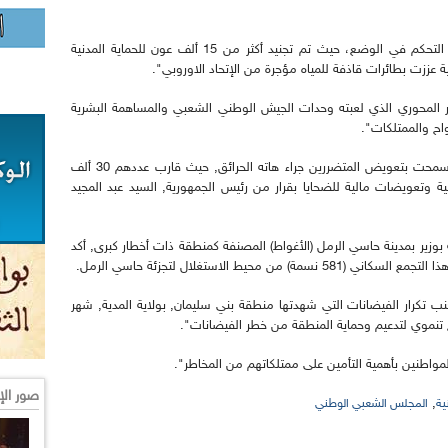
وبالرغم من ذلك أكد الوزير أن الدولة "تمكنت من التحكم في الوضع، حيث تم تجنيد أكثر من 15 ألف عون للحماية المدنية
دور المحوري الذي لعبته وحدات الجيش الوطني الشعبي والمساهمة البشرية
واح والممتلكات".
كما أضاف أن مختلف التدابير التي اتخذتها الدولة "سمحت بتعويض المتضررين جراء هاته الحرائق, حيث قارب عددهم 30 ألف
بلدية منها منح 5552 رأس ماشية وتعويضات مالية للضحايا بقرار من رئيس الجمهورية, السيد عبد المجيد
ير بمدينة حاسي الرمل (الأغواط) المصنفة كمنطقة ذات أخطار كبرى, أكد
حيط الاستغلال لتجزئة حاسي الرمل.
ب تكرار الفيضانات التي شهدتها منطقة بني سليمان, بولاية المدية, شهر
مج تنموي لتدعيم وحماية المنطقة من خطر الفيضانات".
طنين بأهمية التأمين على ممتلكاتهم من المخاطر".
صور الإ
,
ية
المجلس الشعبي الوطني