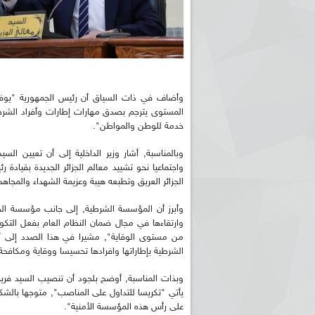
وأضاف في ذات السياق أن رئيس الجمهورية "يوفر ل
المستوى يترجم بصدق مهارات إطارات وأفراد الشرط
خدمة للوطن والمواطن".
وبالمناسبة, أشار وزير الداخلية إلى أن تعيين السي
واجتماعيا نحو تشييد معالم الجزائر الجديدة بقيادة 
الجزائر العريق وتطبعه هيبة وعزيمة الشهداء والمجاهد
وأبرز أن المؤسسة الشرطية, إلى جانب مؤسسة الج
وارتقاءها في مجال ضمان النظام العام بفعل التكو
الشرطية بإطاراتها وافرادها تحسيسا ووقاية ومكافحة
وبذات المناسبة, أوضح بلجود أن تنصيب السيد فريد 
يأتي "تكريسا للتداول على المناصب", متوجها بالشك
على رأس هذه المؤسسة الأمنية".