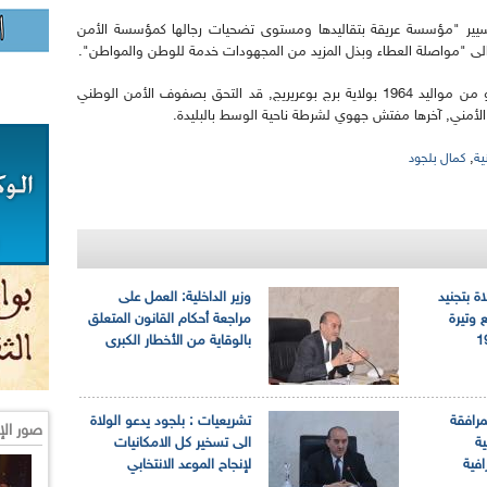
تسيير "مؤسسة عريقة بتقاليدها ومستوى تضحيات رجالها كمؤسسة الأمن
 الى "مواصلة العطاء وبذل المزيد من المجهودات خدمة للوطن والمواطن".
يذكر أن المدير العام الجديد للأمن الوطني, الذي هو من مواليد 1964 بولاية برج بوعريريج, قد التحق بصفوف الأمن الوطني
,
ية
كمال بلجود
اة بتجنيد
وزير الداخلية: العمل على
 وتيرة
مراجعة أحكام القانون المتعلق
بالوقاية من الأخطار الكبرى
مرافقة
تشريعيات : بلجود يدعو الولاة
صور الإ
ية
الى تسخير كل الامكانيات
افية
لإنجاح الموعد الانتخابي