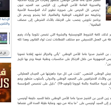
الشيخ مديرا عاما للأمن الوطني, بحضور إطارات من وزارة الداخلية
والمديرية العامة للأمن الوطني, إن الرئيس عبد المجيد تبون
"يحرص كل الحرص على ضرورة تطوير أداء المؤسسة الأمنية
وتكييفه مع الظروف الوطنية والعالمية, كما يشجع ويدعم كل
برنامج تكويني ينصب على الارتقاء بالأداء الشرطي إلى مصاف
والتلفزي
العالمية".
ذلك كافة الشروط اللوجيستية والبشرية التي تضمن تكوينا وأداء رفيع
ة في العمل التنسيقي مع مختلف القطاعات تحت لواء القانون وهذا كله
كل ال
د بن الشيخ مديرا عاما للأمن الوطني "يأتي والجزائر تشهد إقلاعا تنمويا
رئيس الجمهورية من خلال الارتكاز على مكتسبات وطنية قيمة يزخر بها تاريخ
ين".
يش الوطني الشعبي, "تثبت في كل مرة جاهزيتها في الميدان العملياتي
ين والأداء الاحترافيين على الصعيد الوطني والدولي بأسلوب متطور يرفع
من مستوى الوقاية", مشيرا في هذا الصدد إلى أن تجربة مكافحة جائحة كورونا (كوفيد-19) "دليل على تخصص المؤسسة
".
زين الدين بن الشيخ مديرا عاما للأمن الوطني خلفا للسيد خليفة أونيسي
ر إلى السيد أونيسي على "ما بذله من جهد وعناية طيلة المدة التي قضاها