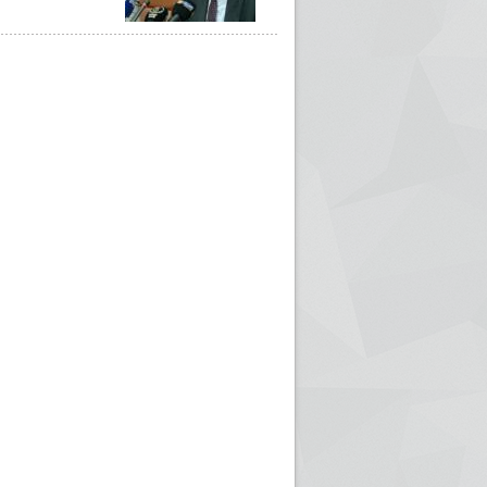
ريم الإذاعة الجزائرية للرياضيين البارالمبيين المتوجين
بالصور... اللقاء الوطني لمديري الإذ
اليات في طوكيو
حول مرافقة وتغطية الإنتخابات المحلية لـ27 نوفمب