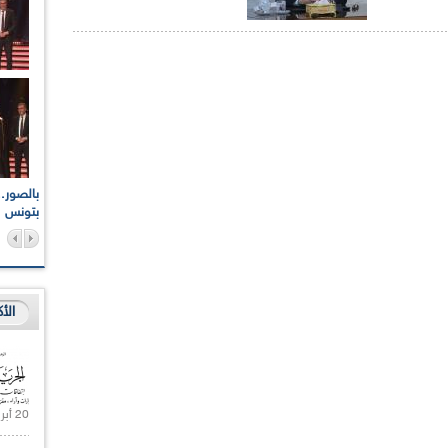
اعات الوطنية والجهوية
الإذاعة الجزائرية تقف دقيقة صمت ترحما على أرواح شهداء
ر 2021
17 أكتوبر 1961
بتونس
الأ
20 أبريل 2021 |