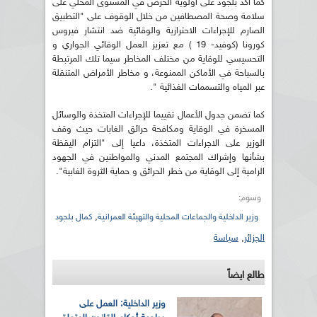
كما أكد بلجود على أولوية الحرص في المستوى المحلي على
سلامة وصحة المصطافين من خلال الوقوف على "التطبيق
الصارم للإجراءات الاحترازية والوقائية ضد انتشار فيروس
كورونا (كوفيد- 19 ) مع تعزيز العمل الوقائي الجواري و
التحسيسي للوقاية من مختلف المخاطر سيما تلك المرتبطة
بالسباحة في الأماكن الممنوعة، و مخاطر الأمراض المتنقلة
عبر المياه والتسممات الغذائية ".
كما تضمن جدول الأعمال تقييما للإجراءات المتخذة والوسائل
المسخرة في الوقاية ومكافحة حرائق الغابات حيث وقف
الوزير على الاجراءات المتخذة، داعيا إلى "التزام اليقظة
بشأنها وإشراك المجتمع المدني والمواطنين في الجهود
الرامية إلى الوقاية من خطر الحرائق و حماية الثروة الغابية".
وسوم:
,
وزير الداخلية والجماعات المحلية والتهيئة العمرانية
كمال بلجود
الجزائر
,
سياسة
طالع ايضاً
وزير الداخلية: العمل على