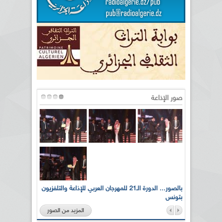
صور الإذاعة
لى أرواح
بالصور... الدورة الـ21 للمهرجان العربي للإذاعة والتلفزيون
بتونس
المزيد من الصور