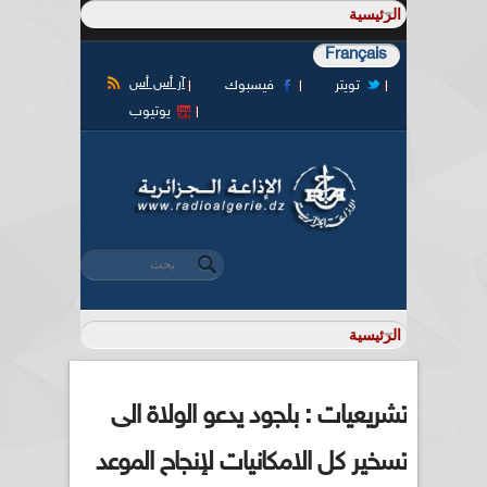
Français
آر أس أس
تويتر
فيسبوك
يوتيوب
‏بحث ‏
استمارة البحث
تشريعيات : بلجود يدعو الولاة الى
تسخير كل الامكانيات لإنجاح الموعد