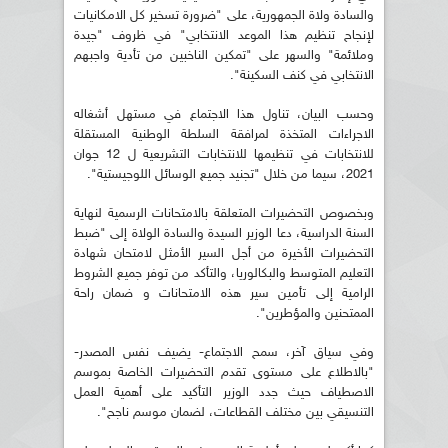
والسادة ولاة الجمهورية، على "ضرورة تسخير كل الامكانيات
لإنجاح تنظيم هذا الموعد الانتخابي" في ظروف "جيدة
وملائمة" والسهر على "تمكين الناخبين من تأدية واجبهم
الانتخابي في كنف السكينة".
وحسب البيان، تناول هذا الاجتماع في مستهل أشغاله
الاجراءات المتخذة لمرافقة السلطة الوطنية المستقلة
للانتخابات في تنظيمها للانتخابات التشريعية ل 12 جوان
2021، سيما من خلال "تجنيد جميع الوسائل اللوجيستية".
وبخصوص التحضيرات المتعلقة بالامتحانات الرسمية لنهاية
السنة الدراسية، دعا الوزير السيدة والسادة الولاة إلى "ضبط
التحضيرات الأخيرة من أجل السير الأمثل لامتحان شهادة
التعليم المتوسط والبكالوريا، والتأكد من توفر جميع الشروط
الرامية إلى تأمين سير هذه الامتحانات و ضمان راحة
الممتحنين والمؤطرين".
وفي سياق آخر، سمح الاجتماع- يضيف نفس المصدر-
"بالاطلاع على مستوى تقدم التحضيرات الخاصة بموسم
الاصطياف حيث جدد الوزير التأكيد على أهمية العمل
التنسيقي بين مختلف القطاعات، لضمان موسم ناجح".