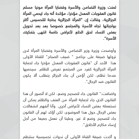
ثمنت وزيرة التضامن والأسرة وقضايا المرأة مونيا مسلم
قانون العقوبات المعدل مؤخرا، مؤكدة أنه جاء ليحمي المرأة
الجزائرية، وقالت إن "المرأة الجزائرية بحاجة للتحسيس أكثر
بواجباتها تجاه الأسرة والمجتمع خصوصا بعد بعد تحويل
بعض النساء لحق الخلع لأغراض خاصة انتهى بتفكيك
الأسرة".
وأوضحت وزيرة وزير التضامن والأسرة وقضايا المرأة لدى
نزولها ضيفة على برنامج " ضيف الصباح" للقناة الأولى
هذا الأحد أن "قانون العقوبات المعدل مؤخرا جاء لحماية
المرأة الجزائرية كفرد من المجتمع تعرض للظلم. سيحميها
عندما تظلم، لكن أؤمن أن بناء الجزائر يتطلب ألا يكون
القانون ضد الرجال".
واضافت:" القانون جاء لتصحيح وضع، لكن لا أتصور أن هذا
القانون الذي جاء لحماية المرأة من العنف والظلم يمكن أن
تستعمله بعض النساء لأغراض أخرى. وأنا أتفهم انشغالات
بعض الرجال حول هذا الموضوع، لكن أؤكد لهم أن القانون
جاء لتصحيح وضع لا غير. وعلينا أن نعمل جميعا من أجل
إرساء مكارم الأخلاق".
و أكدت ضيفة القناة الأولى أن ندوات تحسيسية ستنظم