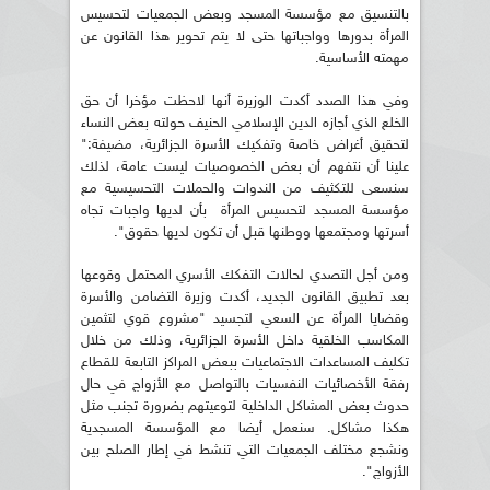
بالتنسيق مع مؤسسة المسجد وبعض الجمعيات لتحسيس
المرأة بدورها وواجباتها حتى لا يتم تحوير هذا القانون عن
مهمته الأساسية.
وفي هذا الصدد أكدت الوزيرة أنها لاحظت مؤخرا أن حق
الخلع الذي أجازه الدين الإسلامي الحنيف حولته بعض النساء
لتحقيق أغراض خاصة وتفكيك الأسرة الجزائرية، مضيفة:"
علينا أن نتفهم أن بعض الخصوصيات ليست عامة، لذلك
سنسعى للتكثيف من الندوات والحملات التحسيسية مع
مؤسسة المسجد لتحسيس المرأة بأن لديها واجبات تجاه
أسرتها ومجتمعها ووطنها قبل أن تكون لديها حقوق".
ومن أجل التصدي لحالات التفكك الأسري المحتمل وقوعها
بعد تطبيق القانون الجديد، أكدت وزيرة التضامن والأسرة
وقضايا المرأة عن السعي لتجسيد "مشروع قوي لتثمين
المكاسب الخلقية داخل الأسرة الجزائرية، وذلك من خلال
تكليف المساعدات الاجتماعيات ببعض المراكز التابعة للقطاع
رفقة الأخصائيات النفسيات بالتواصل مع الأزواج في حال
حدوث بعض المشاكل الداخلية لتوعيتهم بضرورة تجنب مثل
هكذا مشاكل. سنعمل أيضا مع المؤسسة المسجدية
ونشجع مختلف الجمعيات التي تنشط في إطار الصلح بين
الأزواج".