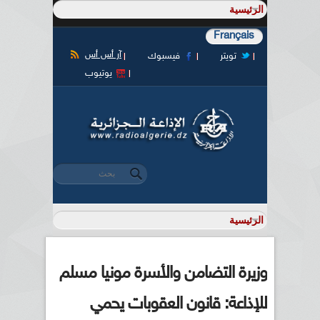
Français
آر أس أس
تويتر
فيسبوك
يوتيوب
‏بحث ‏
استمارة البحث
وزيرة التضامن والأسرة مونيا مسلم
للإذاعة: قانون العقوبات يحمي