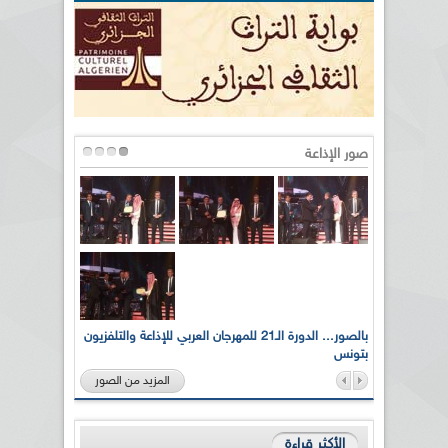
صور الإذاعة
لى أرواح
بالصور... الدورة الـ21 للمهرجان العربي للإذاعة والتلفزيون
بتونس
المزيد من الصور
الأكثر قراءة