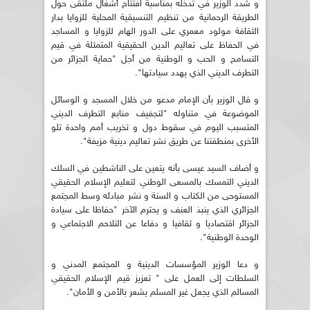
و شدد الوزير في تدخله بمناسبة افتتاح أشغال ملتقى حول
الطريقة الرحمانية من تنظيم التنسيقية المحلية للزوايا بدار
الثقافة مولود معمري على الدور الهام للزوايا و المساجد
في الحفاظ على تعاليم الدين الحقيقية المتمثلة في قيم
التسامح و الحب و الوطنية من أجل "حماية الجزائر من
التطرف الديني الذي يهدد سيادتها".
و قال الوزير بأن الإمام مدعو من خلال المسجد و الوسائل
الموضوعة في متناوله "لتجفيف منابع التطرف الديني
المتسبب اليوم في سقوط دول و تخريب أمم واحدة تلو
الأخرى بمنطقتنا عن طريق نشر تعاليم دينية مزيفة".
و أضاف السيد عيسى بأنه يتعين على الناشطين في السلك
الديني التمسك بالمسعى الوطني لتعليم الإسلام الحقيقي
المستوحى من الكتاب و السنة و نشر مبادئه وسط المجتمع
الجزائري الذي ينبذ العنف و يحترم الآخر "حفاظا على سيادة
الجزائر اقتصاديا و ثقافيا و دفاعا عن التلاحم الاجتماعي و
الوحدة الوطنية".
و دعا الوزير المؤسسات الدينية و المجتمع المدني و
السلطات إلى العمل على " تعزيز قيم الإسلام الحقيقي
المسالم الذي يجعل غير المسلم يشعر بالأمن و الأمان".