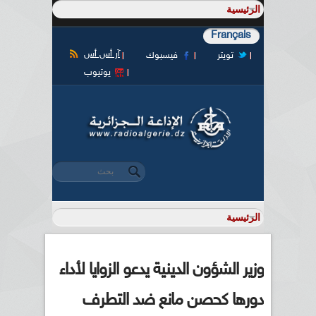
Français
آر أس أس
تويتر
فيسبوك
يوتيوب
‏بحث ‏
استمارة البحث
وزير الشؤون الدينية يدعو الزوايا لأداء
دورها كحصن مانع ضد التطرف