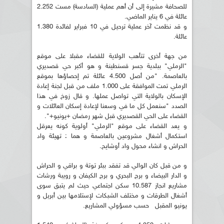
للصحافة مشيرة إلى أن أهم عملية (السادسة) مست 2.252
عائلة في 6 يناير الماضي.
و قد نظمت آخر عملية ترحيل في 10 فبراير لفائدة 1.380
عائلة.
من جهة أخرى تتأهب الولاية للقضاء مقبلا على موقع
"الرملي" ببلدية جسر قسنطينة و هو أكبر حي قصديري
بالعاصمة. "من أصل 4.500 عائلة تم إحصاؤها بموقع
الرملي تمت الموافقة على 1.000 ملف من قبل لجنة إعادة
الإسكان بالولاية التي تواصل عملها. و قال زوخ في هذا
الصدد "سنعمل كل ما في وسعنا لإعادة إسكان العائلات و
القضاء على الحي القصديري قبل شهر رمضان +يونيو+".
و يعد القضاء على موقع "الرملي" أولوية كونه يعرقل
استكمال أشغال مشروعين بالعاصمة و هما : تهيئة واد
الحراش و انشاء محول واد أوشايح.
و من قبل كان الوالي قد تفقد ببئر توتة و براقي و الحراش
و الدار البيضاء و برج البحري و برج الكيفان و رويبة ورشات
مشاريع انجاز 10.587 سكن اجتماعي حيث لم يتبق سوى
أشغال الطرقات و مختلف الشبكات لإستلامها بين أبريل و
يونيو المقبل حسب مسؤولي المشاريع.