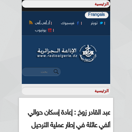
Français
آر أس أس
تويتر
فيسبوك
يوتيوب
‏بحث ‏
استمارة البحث
عبد القادر زوخ : إعادة إسكان حوالي
ألفي عائلة في إطار عملية الترحيل