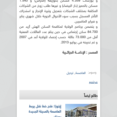
و بورشات 4.359 مسكن بكوريفة (الحراش) و 1.540
مسكن بالحميز (دار البيضاء) و غيرها طلب زوخ من الشركات
المكلفة بمختلف الشبكات بتعجيل وتيرة الإنجاز و استدراك
التأخر المسجل بسبب سوء الأحوال الجوية خلال شهري يناير
و فبراير الماضيين.
و يتضمن برنامج الولاية لمكافحة السكن الهش أزيد من
84.700 سكن إجتماعي في حين يبلغ عدد العائلات المعنية
أقل من 73.000 عائلة حسب إحصاء للولاية أعد في 2007
و تم تحيينه في يوليو 2013.
المصدر : الإذاعــــة الجزائــرية
وسوم:
,
العاصمة
ترحيل
مجتمع
طالع ايضاً
إيتوزا: فتح خط نقل يربط
العاصمة بالمدينة الجديدة
بوينان