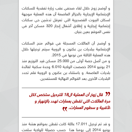
و أوضح زوخ خلال لقاء صحفي عقب زيارة تفقدية للسكنات
الإجتماعية الإيجارية بالجزائر العاصمة أن هذه العملية موجهة
لسكان البيوت القصديرية التي تعرقل تدشين حي سكنات
إجتماعية إيجارية و إطلاق أشغال إنجاز 320 مسكن آخر في
نفس الموقع بعين بنيان.
و أوضح أن العائلات المسجلة في قوائم منح السكنات
الإجتماعية ببلديات بن عكنون و الرويبة سيتم ترحيلها خلال
هذه العملية الثالثة من نوعها في 2015.
و من أصل حصة أولى من 25.000 مسكن قيد التوزيع منذ
21 يونيو 2014 خصصت الولاية 6.010 وحدة سكنية لفائدة
بلديات العاصمة. و باستثناء بن عكنون و الرويبة فلم تحدد
البلديات الأخرى بعد القوائم النهائية للمستفدين.
قال زوخ أن العملية ال18 للترحيل ستخص ككل
مرة العائلات التي تقطن بعمارات تهدد بالإنهيار و
الأقبية و سطوح العمارات.
و قد تم ترحيل 17.011 عائلة كانت تقطن بمواقع هشة منذ
يونيو 2014 إلى يومنا هذا حسب حصيلة للولاية سلمت