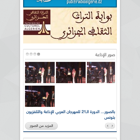
صور الإذاعة
لى أرواح
بالصور... الدورة الـ21 للمهرجان العربي للإذاعة والتلفزيون
بتونس
المزيد من الصور