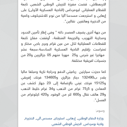
الاربعطاش، قضت مفرزة للجيش الوطني الشعبي تابعة
للقطاع العملياتي لبومرداس (الناحية العسكرية الأولى) على
إرهابي و استرجعت مسدسا آليا من نوع كلاشنيكوف وكمية
من الذخيرة وهاتفين نقالين".
من جهة أخرى يضيف المصدر ذاته " وفي إطار تأمين الحدود
ومحاربة التهريب والجريمة المنظمة، أوقفت مفارز تابعة
للقطاعات العملياتية لكل من عين قزام وبرج باجي مختار و
تمنراست بإقليم الناحية العسكرية السادسة،سبعة عشر
مهاجرا غير شرعي و25 مهربا منهم 05 جزائريين و20 من
جنسيات افريقية مختلفة.
كما حجزت سيارتين رباعيتي الدفع ودراجة نارية ومبلغا ماليا
يقدر ب132490 دينار جزائري و134605 فرنك إفريقي
و15125 فرنك غيني بالإضافة إلى 23 جهاز كشف عن
المعادن و 5ر75 غرام من الذهب و34 غرام خليط الذهب
و29 هاتف نقال و600 لتر من الوقود و420 كيلوغرام من
العسل".
وسوم:
,
,
,
,
,
وزارة الدفاع الوطني
إرهابي
استرجاع
مسدس آلي
الذخيرة
,
ولاية بومرداس
الجيش الوطني الشعبي