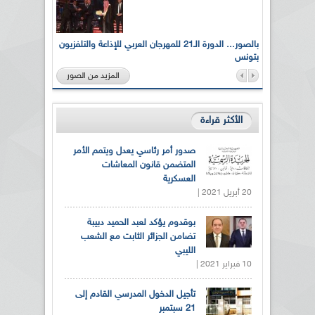
لى أرواح
بالصور... الدورة الـ21 للمهرجان العربي للإذاعة والتلفزيون
بتونس
المزيد من الصور
الأكثر قراءة
صدور أمر رئاسي يعدل ويتمم الأمر
المتضمن قانون المعاشات
العسكرية
20 أبريل 2021 |
بوقدوم يؤكد لعبد الحميد دبيبة
تضامن الجزائر الثابت مع الشعب
الليبي
10 فبراير 2021 |
تأجيل الدخول المدرسي القادم إلى
21 سبتمبر