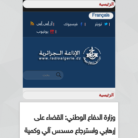
Français
آر أس أس
تويتر
فيسبوك
يوتيوب
‏بحث ‏
استمارة البحث
وزارة الدفاع الوطني: القضاء على
إرهابي واسترجاع مسدس آلي وكمية