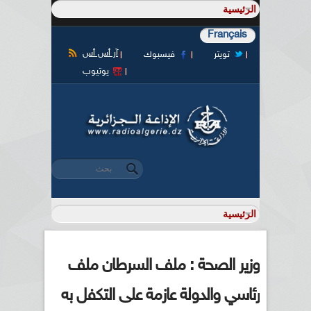
Français
آر أس أس
تويتر
فيسبوك
يوتيوب
‏بحث ‏
استمارة البحث
وزير الصحة : ملف السرطان ملف
رئاسي والدولة عازمة على التكفل به