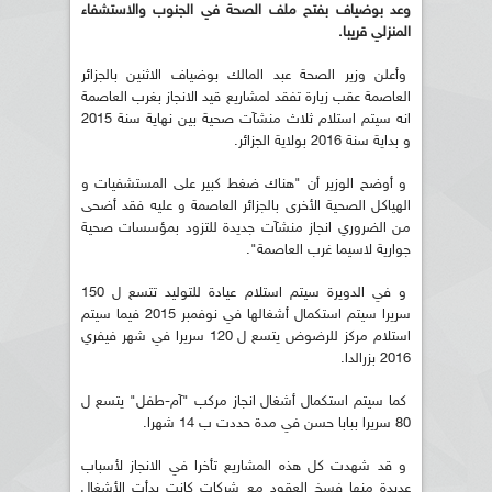
وعد بوضياف بفتح ملف الصحة في الجنوب والاستشفاء
المنزلي قريبا.
وأعلن وزير الصحة عبد المالك بوضياف الاثنين بالجزائر
العاصمة عقب زيارة تفقد لمشاريع قيد الانجاز بغرب العاصمة
انه سيتم استلام ثلاث منشآت صحية بين نهاية سنة 2015
و بداية سنة 2016 بولاية الجزائر.
و أوضح الوزير أن "هناك ضغط كبير على المستشفيات و
الهياكل الصحية الأخرى بالجزائر العاصمة و عليه فقد أضحى
من الضروري انجاز منشآت جديدة للتزود بمؤسسات صحية
جوارية لاسيما غرب العاصمة".
و في الدويرة سيتم استلام عيادة للتوليد تتسع ل 150
سريرا سيتم استكمال أشغالها في نوفمبر 2015 فيما سيتم
استلام مركز للرضوض يتسع ل 120 سريرا في شهر فيفري
2016 بزرالدا.
كما سيتم استكمال أشغال انجاز مركب "آم-طفل" يتسع ل
80 سريرا ببابا حسن في مدة حددت ب 14 شهرا.
و قد شهدت كل هذه المشاريع تأخرا في الانجاز لأسباب
عديدة منها فسخ العقود مع شركات كانت بدأت الأشغال