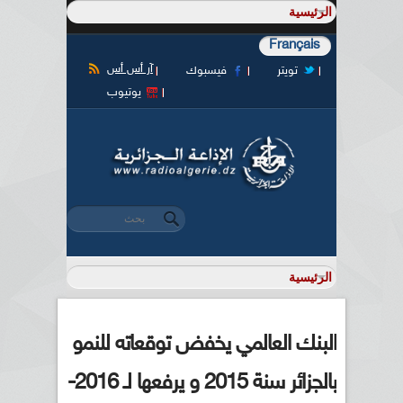
Français
آر أس أس
تويتر
فيسبوك
يوتيوب
‏بحث ‏
استمارة البحث
البنك العالمي يخفض توقعاته للنمو
بالجزائر سنة 2015 و يرفعها لـ 2016-