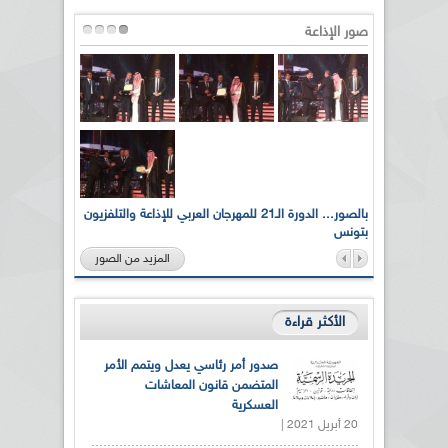
صور الإذاعة
لى أرواح
بالصور... الدورة الـ21 للمهرجان العربي للإذاعة والتلفزيون
بتونس
المزيد من الصور
الأكثر قراءة
صدور أمر رئاسي يعدل ويتمم الأمر
المتضمن قانون المعاشات
العسكرية
20 أبريل 2021 |