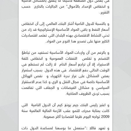
في بعض دول المنطقة لاسيما ما يتعلق بالمشاكل الامنية
و انخفاض الإمداد بالأموال" من الجاليات بالخارج حسب
التقرير.
و بالنسبة للدول النامية أشار البنك العالمي إلى أن انخفاض
أسعار النفط و باقي المواد الأساسية الإستراتيجية قد زاد من
تدني النشاط الاقتصادي بهذه البلدان التي تعتمد اقتصاديات
الكثير منها على تصدير هذا النوع من المواد.
و بالرغم من أن واردات المواد الأساسية تستفيد من تباطؤ
التضخم و تقلص النفقات العمومية و انخفاض كلفة
الاستيراد إلا أن تراجع أسعار الخام لا زالت لم تستطع في
الوقت الحالي دفع الاقتصاد في هذه الدول بسبب استمرار
بعض المشاكل على غرار ندرة الكهرباء و نقص الهياكل
الأساسية خاصة في مجال النقل و الري و كذا عدم الاستقرار
السياسي و مشاكل الفيضانات و الجفاف التي تفاقمت
بسبب تردي الظروف المناخية.
و اعتبر رئيس البنك جيم يونغ كيم أن الدول النامية التي
كانت بمثابة محرك للنمو عقب الأزمة المالية العالمية سنة
2009 تواجه اليوم ظرفا اقتصاديا أكثر صعوبة.
و تعهد قائلا :"سنعمل ما بوسعنا لمساعدة الدول ذات