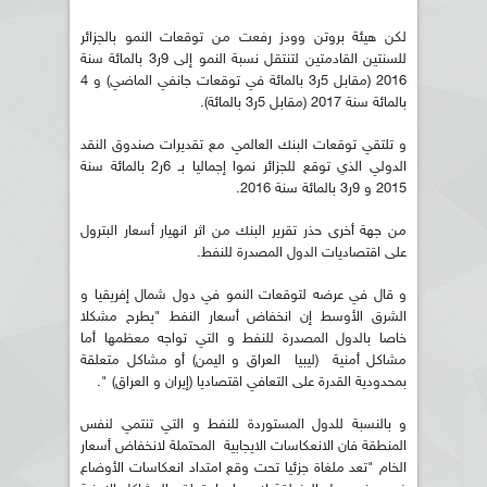
لكن هيئة بروتن وودز رفعت من توقعات النمو بالجزائر
للسنتين القادمتين لتنتقل نسبة النمو إلى 9ر3 بالمائة سنة
2016 (مقابل 5ر3 بالمائة في توقعات جانفي الماضي) و 4
بالمائة سنة 2017 (مقابل 5ر3 بالمائة).
و تلتقي توقعات البنك العالمي مع تقديرات صندوق النقد
الدولي الذي توقع للجزائر نموا إجماليا بـ 6ر2 بالمائة سنة
2015 و 9ر3 بالمائة سنة 2016.
من جهة أخرى حذر تقرير البنك من اثر انهيار أسعار البترول
على اقتصاديات الدول المصدرة للنفط.
و قال في عرضه لتوقعات النمو في دول شمال إفريقيا و
الشرق الأوسط إن انخفاض أسعار النفط "يطرح مشكلا
خاصا بالدول المصدرة للنفط و التي تواجه معظمها أما
مشاكل أمنية (ليبيا العراق و اليمن) أو مشاكل متعلقة
بمحدودية القدرة على التعافي اقتصاديا (إيران و العراق) ".
و بالنسبة للدول المستوردة للنفط و التي تنتمي لنفس
المنطقة فان الانعكاسات الايجابية المحتملة لانخفاض أسعار
الخام "تعد ملغاة جزئيا تحت وقع امتداد انعكاسات الأوضاع