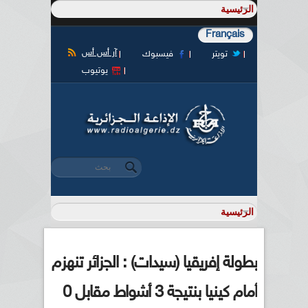
Français
آر أس أس
تويتر
فيسبوك
يوتيوب
‏بحث ‏
استمارة البحث
بطولة إفريقيا (سيدات) : الجزائر تنهزم
أمام كينيا بنتيجة 3 أشواط مقابل 0