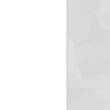
ريم الإذاعة الجزائرية للرياضيين البارالمبيين المتوجين
بالصور... اللقاء الوطني لمديري الإذ
اليات في طوكيو
حول مرافقة وتغطية الإنتخابات المحلية لـ27 نوفمب