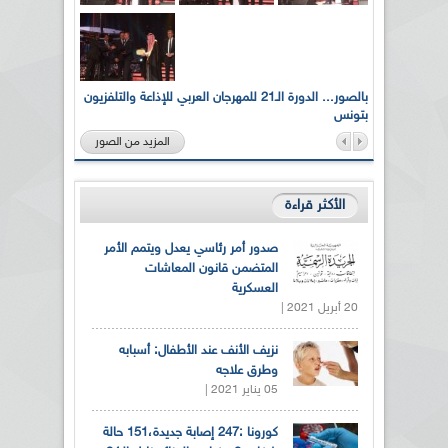
لى أرواح
بالصور... الدورة الـ21 للمهرجان العربي للإذاعة والتلفزيون
بتونس
المزيد من الصور
الأكثر قراءة
صدور أمر رئاسي يعدل ويتمم الأمر
المتضمن قانون المعاشات
العسكرية
20 أبريل 2021 |
نزيف الأنف عند الأطفال: أسبابه
وطرق علاجه
05 يناير 2021 |
كورونا :247 إصابة جديدة،151 حالة