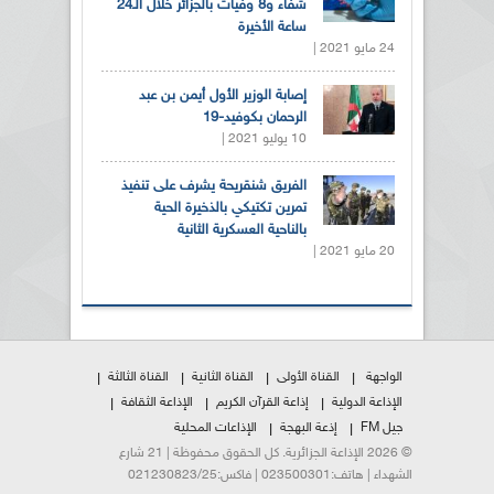
شفاء و8 وفيات بالجزائر خلال الـ24
ساعة الأخيرة
24 مايو 2021 |
إصابة الوزير الأول أيمن بن عبد
الرحمان بكوفيد-19
10 يوليو 2021 |
الفريق شنقريحة يشرف على تنفيذ
تمرين تكتيكي بالذخيرة الحية
بالناحية العسكرية الثانية
20 مايو 2021 |
الواجهة
القناة الأولى
القناة الثانية
القناة الثالثة
الإذاعة الدولية
إذاعة القرآن الكريم
الإذاعة الثقافة
جيل FM
إذعة البهجة
الإذاعات المحلية
© 2026 الإذاعة الجزائرية. كل الحقوق محفوظة | 21 شارع
الشهداء | هاتف:023500301 | فاكس:021230823/25