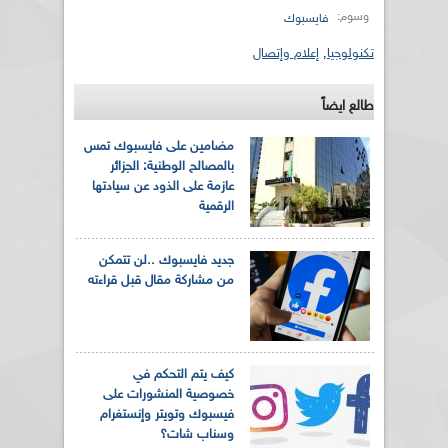
وسوم:
فايسبوك
تكنولوجيا
,
إعلام وإتصال
طالع ايضاً
مضامين على فايسبوك تمس
بالمصالح الوطنية: الجزائر
عازمة على الذود عن سيادتها
الرقمية
جديد فايسبوك ..لن تتمكن
من مشاركة مقال قبل قراءته
كيف يتم التحكم في
خصوصية المنشورات على
فيسبوك وتويتر وإنستغرام
وسناب شات؟