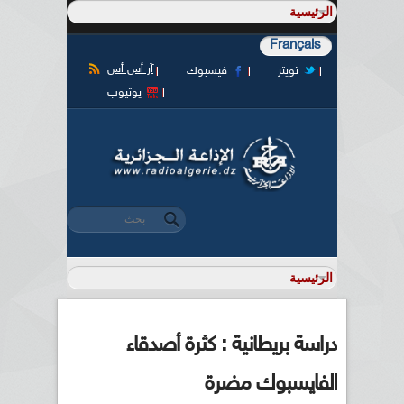
Français
آر أس أس
تويتر
فيسبوك
يوتيوب
‏بحث ‏
استمارة البحث
دراسة بريطانية : كثرة أصدقاء
الفايسبوك مضرة