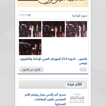
صور الإذاعة
لى أرواح
بالصور... الدورة الـ21 للمهرجان العربي للإذاعة والتلفزيون
بتونس
المزيد من الصور
الأكثر قراءة
صدور أمر رئاسي يعدل ويتمم الأمر
المتضمن قانون المعاشات
العسكرية