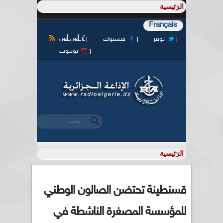
Français
آر أس أس
تويتر
فيسبوك
يوتيوب
‏بحث ‏
استمارة البحث
قسنطينة تحتضن الصالون الوطني
للمؤسسة المصغرة الناشطة في