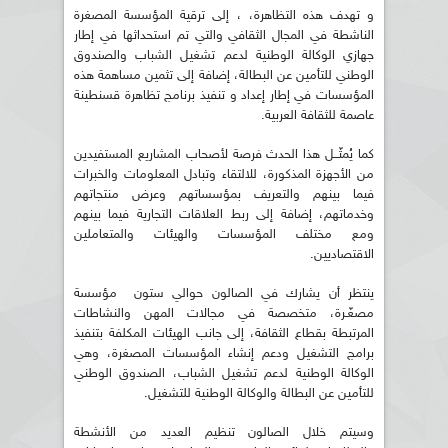
و تهدف هذه التظاهرة، ، إلى ترقية المؤسسة المصغرة
الناشطة في المجال الثقافي والتي تم استحداثها في إطار
جهازي الوكالة الوطنية لدعم تشغيل الشباب والصندوق
الوطني للتأمين عن البطالة، إضافة إلى تثمين مساهمة هذه
المؤسسات في إطار إعداد و تنفيذ برنامج تظاهرة قسنطينة
عاصمة للثقافة العربية.
كما يُمثّــل هذا الحدث فرصة لأصحاب المشاريع المستفيدين
من الأجهزة المذكورة، للالتقاء وتبادل المعلومات والخبرات
فيما بينهم والتعريف بمؤسساتهم وعرض منتجاتهم
وخدماتهم، إضافة إلى ربط العلاقات التجارية فيما بينهم
ومع مختلف المؤسسات والهيئات والمتعاملين
الاقتصاديين.
ينتظر أن يشارك في الصالون حوالي ستون مؤسسة
مصغّـرة، متخصصة في مجالات المهن والنشاطات
المرتبطة بقطاع الثقافة، إلى جانب الهيئات المكلفة بتنفيذ
برامج التشغيل ودعم إنشاء المؤسسات المصغرة، وهي
الوكالة الوطنية لدعم تشغيل الشباب، الصندوق الوطني
للتأمين عن البطالة والوكالة الوطنية للتشغيل.
وسيتم خلال الصالون تنظيم العديد من الأنشطة