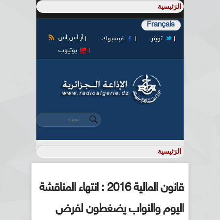
Français
آر أس أس
تويتر
فيسبوك
يوتيوب
‏بحث ‏
استمارة البحث
قانون المالية 2016 : انتهاء المناقشة
اليوم والنواب يضغطون لفرض