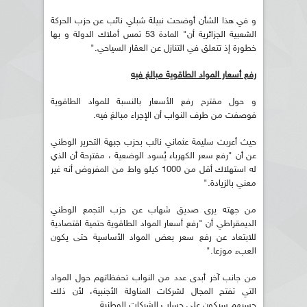
و في هذا الشأن أوضحت نبيلة شبلي نائب عن حزب الحركة
الشعبية الجزائرية أن" المادة 53 تمس أملاك الدولة و بها
خطورة إذ تتعلق في التنازل عن العقار السياحي."
رفع أسعار المواد الطاقوية مبالغ فيه
و حول مقترح رفع الأسعار بالنسبة للمواد الطاقوية
فوصفت من طرف النواب أن الإجراء مبالغ فيه.
حيث أعربت سليمة عثماني نائب بحزب جبهة التحرير الوطني
عن أن "رفع سعر الكهرباء يُسود الوضعية ، مقترحة أن الذي
له استهلاك أقل من 1000 كيلو واط من المفروض أنه غير
معني بالزيادة."
من جهته يرى صديق شهاب عن حزب التجمع الوطني
الديمقراطي أن "رفع أسعار المواد الطاقوية حتمية اقتصادية
للابتعاد عن رفع سعر بعض المواد الأساسية حتى يكون
العبء موزعا."
من جانب آخر أبدى عدد من النواب تحفظاتهم حول المواد
التي تفتح المجال لشركات المناولة الأجنبية، لأن ذلك
حسبهم سيكون على حساب الشركات الوطنية.