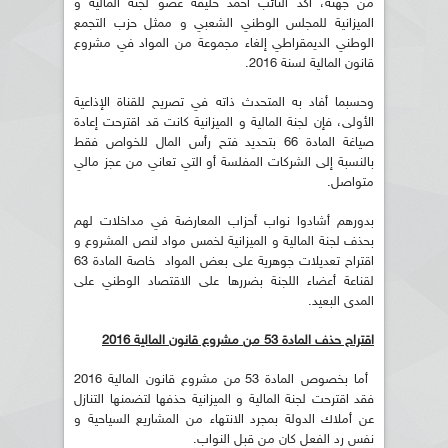
من جهته، أكد النائب احمد خليفة عضو لجنة المالية و
الميزانية للمجلس الوطني الشعبي و ممثل حزب التجمع
الوطني الديمقراطي إلغاء مجموعة من المواد في مشروع
قانون المالية لسنة 2016.
وحسبما أفاد به المتحدث ذاته في تصريح للقناة الإذاعية
الأولى، فإن لجنة المالية و الميزانية كانت قد اقترحت إعادة
صياغة المادة 66 بتحديد فتح رأس المال للخواص فقط
بالنسبة إلى الشركات المفلسة أو التي تعاني من عجز مالي
متواصل.
بدورهم أشادوا نواب أحزاب المعارضة في مداخلات لهم
بحذف لجنة المالية و الميزانية لخمس مواد لنص المشروع و
اقتراح تعديلات جوهرية على بعض المواد خاصة المادة 63
لقناعة أعضاء اللجنة بضررها على الاقتصاد الوطني على
المدى البعيد.
اقتراح حذف
المادة 53 من
مشروع قانون المالية 2016
أما بخصوص المادة 53 من مشروع قانون المالية 2016
فقد اقترحت لجنة المالية و الميزانية حذفها لتضمنها التنازل
عن أملاك الدولة بمجرد الانتهاء من المشاريع السياحية و
نفس رد الفعل كان من قبل النواب.