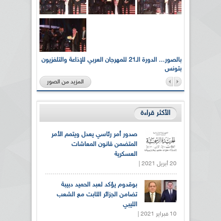
لى أرواح
بالصور... الدورة الـ21 للمهرجان العربي للإذاعة والتلفزيون
بتونس
المزيد من الصور
الأكثر قراءة
صدور أمر رئاسي يعدل ويتمم الأمر
المتضمن قانون المعاشات
العسكرية
20 أبريل 2021 |
بوقدوم يؤكد لعبد الحميد دبيبة
تضامن الجزائر الثابت مع الشعب
الليبي
10 فبراير 2021 |