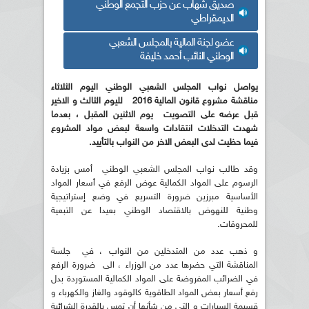
صديق شهاب عن حزب التجمع الوطني
الديمقراطي
عضو لجنة المالية بالمجلس الشعبي
الوطني النائب أحمد خليفة
يواصل نواب المجلس الشعبي الوطني اليوم الثلاثاء
مناقشة مشروع قانون المالية 2016 لليوم الثالث و الاخير
قبل عرضه على التصويت يوم الاثنين المقبل ، بعدما
شهدت التدخلات انتقادات واسعة لبعض مواد المشروع
فيما حظيت لدى البعض الاخر من النواب بالتأييد.
وقد طالب نواب المجلس الشعبي الوطني أمس بزيادة
الرسوم على المواد الكمالية عوض الرفع في أسعار المواد
الأساسية مبرزين ضرورة التسريع في وضع إستراتيجية
وطنية للنهوض بالاقتصاد الوطني بعيدا عن التبعية
للمحروقات.
و ذهب عدد من المتدخلين من النواب ، في جلسة
المناقشة التي حضرها عدد من الوزراء ، الى ضرورة الرفع
في الضرائب المفروضة على المواد الكمالية المستوردة بدل
رفع أسعار بعض المواد الطاقوية كالوقود والغاز والكهرباء و
قسيمة السيارات و التي من شأنها أن تمس بالقدرة الشرائية