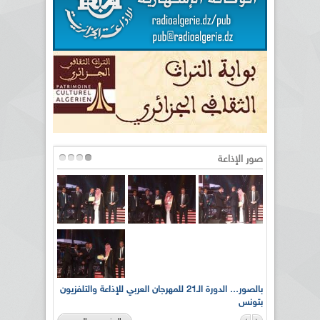
صور الإذاعة
لى أرواح
بالصور... الدورة الـ21 للمهرجان العربي للإذاعة والتلفزيون
بتونس