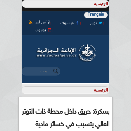
Français
آر أس أس
تويتر
فيسبوك
يوتيوب
‏بحث ‏
استمارة البحث
بسكرة: حريق داخل محطة ذات التوتر
العالي يتسبب في خسائر مادية