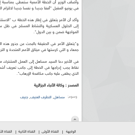
وأضاف الوزير أن الخطة الأممية ستعطي بمناسبة إحيا
في يونيو المقبل "أفقا جديدا و نفسا جديدا لالتزام 
وأكد أن الأمر يتعلق في إطار هذه الخطة ب "الاستثم
إلى الحلول العسكرية والنشاط المسلح في ظل سيادة
المواجهة ضمن و بين الدول".
و"يتعلق الأمر في الحقيقة بالبحث عن جذور هذه الآف
جمعاء و التي كرستها في ميثاق الأمم المتحدة و الترس
في الأخير دعا السيد مساهل إلى العمل المشترك من
نقاط يجب إدراجها في الخطة إلى جانب تعريف أشمل
الذي يطغى عليه جانب مكافحة الإرهاب".
المصدر : وكالة الأنباء الجزائرية
وسوم:
,
,
مساهل
التطرف العنيف
جنيف
الواجهة
القناة الأولى
القناة الثانية
القناة الثا