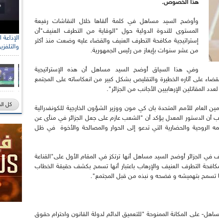
هذا الخصوص.
وأوضح السيد مساهل في كلمة ألقاها خلال النقاشات رفيعة
المستوى للندوة الدولية حول "الوقاية من التطرف العنيف"أن
إستراتيجية مكافحة التطرف العنيف والقضاء عليه وضعت منذ أكثر
والتلفزي
من عشر سنوات بإيعاز من رئيس الجمهورية.
وفي هذا السياق أوضح السيد مساهل أن هذه الإستراتيجية
ء على آثاره الخطيرة والتقليص بشكل كبير من انعكاساته على المجتمع
المقاتلين الإرهابيين الأجانب من الجزائر".
كل ال
ن العام للأمم المتحدة بان كي مون ووزير الشؤون الخارجية للكونفدرالية
انب أن الدستور المعدل يؤكد أن "الشعب عازم على جعل الجزائر في منأى عن
 الروحية والحضارية التي تدعو إلى الحوار والمصالحة والأخوة في ظل
في الجزائر أوضح السيد مساهل أنها ترتكز في المقام الأول على"القناعة
افحة التطرف العنيف والإرهاب باعتبار أنها تسمح بكشف حقيقة الخطاب
عليها كما تسمح بتهميشه و فضحه و نبذه من قبل المجتمع".
ساهل- على المكانة الممنوحة "للتعميق الدائم لدولة القانون واحترام حقوق