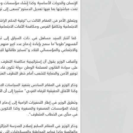
الإنسان والحريات الأساسية وكذا إنشاء مؤسسات ومع
تمت مباشرتها بما فيها تعديل الدستور"تسعى إلى تر
ويتعلق الأمر في المقام الثالث ب"ترقية الحكم الراشد
الاجتماعية وتكافؤ الفرص ومكافحة الآفات الاجتماعية 
كما أشار السيد مساهل في ذات السياق إلى تطب
أنفسهم"طوعا"ما سمح بإعادة إدماج عدد كبير منهم ع
والاجتماعي والمؤسساتي للبلاد و"تسخير طاقاتها للبنا
وأضاف الوزير يقول أن إستراتيجية مكافحة التطرف ال
على سيادة القانون لمصلحة الوطن دولة تكون قادر
توفير الأمن والحماية للشعب أمام خطر التطرف العن
وذكر الوزير في المقام السادس بتنفيذ السياسات الا
وكذا الآفاق الحقيقية للرفاه الفردي" مشيرا إلى أن الأمر يتعلق "بما لا يقل عن
وتطرق الوزير في إطار التحفيزات الرامية إلى إدما
إنشاء المؤسسات المصغرة والصغيرة وكذا التكوي
في منأى عن الخطاب المتطرف".
وذكر الوزير في المقام السابع إصلاح المدرسة الجزا
والعالمية وكذا قواعد المواطنة والمسؤوليات التي ت