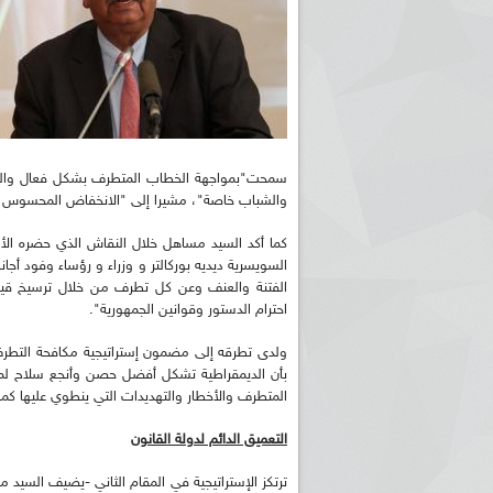
سمحت"بمواجهة الخطاب المتطرف بشكل فعال والقضا
والشباب خاصة"، مشيرا إلى "الانخفاض المحسوس لعدد 
كما أكد السيد مساهل خلال النقاش الذي حضره الأمي
السويسرية ديديه بوركالتر و وزراء و رؤساء وفود أج
الفتنة والعنف وعن كل تطرف من خلال ترسيخ قيمه
احترام الدستور وقوانين الجمهورية".
ولدى تطرقه إلى مضمون إستراتيجية مكافحة التطرف 
بأن الديمقراطية تشكل أفضل حصن وأنجع سلاح لمك
المتطرف والأخطار والتهديدات التي ينطوي 
التعميق الدائم لدولة القانون
ترتكز الإستراتيجية في المقام الثاني -يضيف السيد م