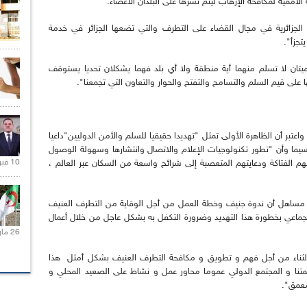
لأممية لمكافحة الإرهاب ليتم نشرها على البلدان الأعضاء.
الجزائرية في مجال القضاء على التطرف والتي تضعها الجزائر في خدمة
تجزأ".
يتان لا تسلم منهما أية منطقة ولا أي بلد فهما يشكلان تحديا يستوقف
انها على قيم السلم والتسامح والتفتح والحوار والتعاون التي تجمعنا".
ر أن الظاهرة الأولى تمثل "تهديدا حقيقيا للسلم والأمن الدوليين"داعيا
 سيما وأن "تطور تكنولوجيات الإعلام والاتصال وانتشارها وسهولة الوصول
10 فبراير 2021 |
هم الفتاكة ودعايتهم المتعصبة إلى شرائح واسعة من السكان عبر العالم ،
سيد مساهل أن ندوة جنيف وخطة العمل من أجل الوقاية من التطرف العنيف
جماعي بخطورة هذا التهديد وضرورة التكفل به بشكل عاجل من خلال أعمال
26 مارس 2021 |
ثناء من أجل فهم و تطويق و مكافحة التطرف العنيف بشكل أمثل هذا
تنا و المجتمع الدولي عموما محاور عمل و نشاط على الصعيد المحلي و
معمق".