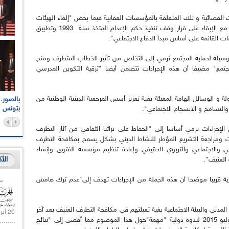
ت القضائية و تلك المتعلقة بالمؤسسات العقابية فيما يخص "إلغاء الهيئات
التشريعية الاستثنائية واستبدالها بأقطاب متخصصة مع الإبقاء على قرار وقف تنفيذ حكم الإعدام المتخذ سنة 1993 وتطبيق
 القائمة على أساس مبدأ الدفاع الاجتماعي".
 وسيلة لحماية المجتمع ترمي إلى التخلص من تأثير الخطاب المتطرف ومنح
مجتمع" مضيفا أن هذه الإجراءات تتضمن أيضا "ترقية التكوين المدرسي
ة و الوسائل الهامة المعبئة بغية تعزيز أسس المرجعية الدينية الوطنية من
اعات الوطنية والجهوية
الإذاعة الجزائرية تقف دقيقة صمت ترحما على أرواح شهداء
ر 2021
17 أكتوبر 1961
بتونس
والتسامح و الانسجام الاجتماعي".
إجراءات ترمي أساسا إلى "الحفاظ على تراثنا الثقافي من آثار التطرف
 ومراجعة التشريع المؤطر للنشاط الديني بشكل يسمح بمكافحة التطرف
في والاجتماعي والتربوي الحقيقي وإعادة تنظيم مؤسسة الفتوى وإنشاء
الأ
العنيف".
ة قريبا موضحا أن هذه الجملة من الإجراءات تهدف إلى"عدم ترك هامش
لمدني والبيئة الاجتماعية بغية تعبئتهم في مكافحة التطرف العنيف يعد آخر
20 أبريل 2021 |
محور لهذه الإستراتيجية مذكرا بتنظيم الجزائر في يوليو 2015 لندوة دولية "مهمة"حول هذا الموضوع مما أفضى إلى "نتائج