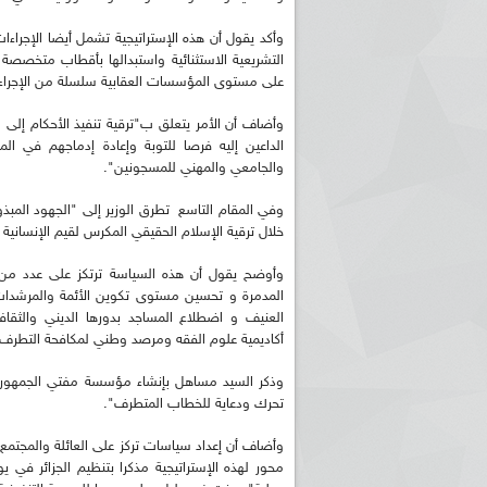
وأكد يقول أن هذه الإستراتيجية تشمل أيضا الإجراءا
على مستوى المؤسسات العقابية سلسلة من الإجراءات
وأضاف أن الأمر يتعلق ب"ترقية تنفيذ الأحكام إلى
الداعين إليه فرصا للتوبة وإعادة إدماجهم في ال
والجامعي والمهني للمسجونين".
وفي المقام التاسع تطرق الوزير إلى "الجهود المبذول
ريم الإذاعة الجزائرية للرياضيين البارالمبيين المتوجين
بالصور... اللقاء الوطني لمديري الإذ
اليات في طوكيو
حول مرافقة وتغطية الإنتخابات المحلية لـ27 نوفمب
خلال ترقية الإسلام الحقيقي المكرس لقيم الإنسانية 
وأوضح يقول أن هذه السياسة ترتكز على عدد من ال
المدمرة و تحسين مستوى تكوين الأئمة والمرشدات
العنيف و اضطلاع المساجد بدورها الديني والثقا
أكاديمية علوم الفقه ومرصد وطني لمكافحة التطرف 
وذكر السيد مساهل بإنشاء مؤسسة مفتي الجمهوري
تحرك ودعاية للخطاب المتطرف".
وأضاف أن إعداد سياسات تركز على العائلة والمجتمع ا