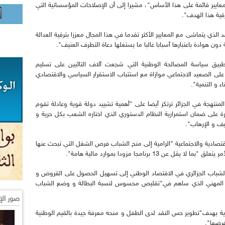
ايير قائمة على هذا الأساس"، مشيرا إلى أن الإصلاحات المؤسساتية التي
قية هذا الهدف".
 الذي يتماشى مع المعايير الأكثر تقدما في هذا المجال معززا بترقية العدالة
دون هوادة باعتبارها أسبابا غالبا ما يستغلها دعاة التطرف العنيف".
يق سياسة المصالحة الوطنية التي شجعت آلاف التائبين على تسليم
لى الصعيد الاجتماعي موازاة مع استتباب الاستقرار السياسي والاقتصادي
ء و التنمية".
منتهجة في الجزائر ترتكز أيضا على "أهمية تشييد دولة قوية وعادلة تقوم
ة على ضمان استمرارية النظام الدستوري الذي اختاره الشعب بكل حرية و
يف و الإرهاب".
قتصادية والاجتماعية "الرامية إلى منح الشباب فرص الشغل التي تبحث عنها
 13 برنامجا مزودا بموارد مالية هامة".
ج الشباب الجزائري في الاقتصاد الوطني إلى تسهيل الحصول على القروض و
ن المهني الذي ساهم في"تقليص محسوس لنسبة البطالة و وضع الشباب
صور الإ
ئرية بهدف"تطوير حس النقد لدى الطفل و منحه معرفة جيدة بالقيم الوطنية
فرضها".