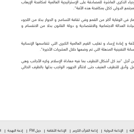
ء الذكرى العاشرة للمصادقة على الإستراتيجية العالمية لمكافحة الإرهاب
المجتمع الدولي ككل بمكافحة هذه الآفة".
ار في الوقاية أكثر من القمع وفي ثقافة التسامح و الحوار بدلا من اللجوء
 العدالة الاجتماعية والاقتصادية و دولة القانون بدلا من الانقسام و
ة و إعادة إرساء و تغليب القيم العالمية الكبرى التي تتقاسمها الإنسانية
انة التقنينية المذهلة التي تم وضعها خلال العشريات الأخيرة".
 أجل "نبذ كل أشكال التطرف بما فيه معاداة الإسلام وكره الأجانب وهي
 وأدق للتطرف العنيف حتى لاتتأثر الجهود الواجب بذلها بالظرف الحالي
لثة
الإذاعة الدولية
إذاعة القرآن الكريم
الإذاعة الثقافة
جيل FM
إذعة البهجة
ا