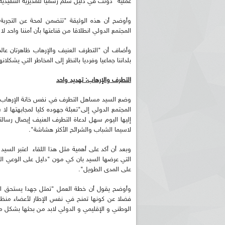
عملية" دونت في دليل سلم رسميا للمديرية التنفيذية ا
وأوضح أن هذه الوثيقة "تتضمن لمحة عن التجربة 
المجتمع الدولي انطلاقا من قناعتها بأن أمننا واحد لا ي
وأضاف أن "التطرف العنيف والإرهاب ظاهرتان عالم
بلداننا جماعيا وفرديا بالنظر إلى المخاطر التي يشكل
التطرف والإرهاب: تهديد واحد
وضع السيد مساهل التطرف في نفس خانة الإرهاب واعتب
المجتمع الدولي إلى"تعبئة جهوده كليا لمجابهتها لا
إليها اليوم سهل لدعاة التطرف العنيف إيصال رسالت
لاسيما الشباب والشرائح الأكثر هشاشة".
وبعد أن أكد على أهمية مثل هذا اللقاء اعتبر ال
التي عرضها السيد بان كي مون "دليل على الوعي ال
على المدى الطويل".
وأوضح يقول أن خطة العمل "تمثل جهدا يستحق ال
فضلا عن كونها تمنح في نفس الإطار لأعضاء منظم
الوطني و الإقليمي و الدولي لابد من بحثها بشكل 