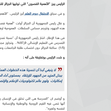
الرئيس يبرز "الأهمية القصوى" التي توليها الجزائر للت
و في سياق
الاحتفال بيوم العلم
أبرز الرئيس، "الأهم
و قال رئيس الجمهورية أن الجزائر أولت "أهمية قص
هذه الجهود وتترجم مساعي السلطات العمومية لرفع ال
(1/5) ساكنة الجزائر دون احتساب طلبة الجامعات ومعاهد التعليم العالي".
و شدد الرئيس بوتفليقة على أنه :
لا ينبغي أبدا أن تنسينا هذه الخطوات الع
ببذل المزيد من الجهود للإرتقاء بمستوى آداء 
إمكانيات ولوج عالم تكنولوجيات الإعلام والإتص
و أوضح ان "المدرسة هي التي تخلق في الإنسان رو
أنها تنمي فيه القيم الروحية والوطنية والإنساني
لنفسه ولغيره".