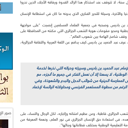
سنة، لا تتوقف عند استذكار هذا الرائد القدوة ورفاقه الأجلاء الذين نذروا
يا والآخرة، وسيلة للتحرر الفكري الذي بدونه ما كان في استطاعة الإنسان
يد بن باديس وصحبه في جمعية العلماء المسلمين إنصبت "على مواجهة
طنية ومحو مقومات هوية الشعب الجزائري التي مكنته من المحافظة على
تى وقف شامخ الهامة بين شعوب العالم".
 عرف عبد الحميد بن باديس كيف يدافع عن اللغة العربية والثقافة الجزائرية،
مام عبد الحميد بن باديس وسيرته وحياته التي نذرها لخدمة
الوطنية، لا يسعنا إلا أن نعمل الفكر في جميع ما أنجزه، مع
ص الممارسة الدينية من شوائب الدجل والبدع والشعوذة، وفي
 الرغم من سطوة المستعمر الفرنسي ومحاولاته اليائسة لإخماد
صور الإ
عب الجزائري قاطبة، وعن عظيم امتنانه وإكباره، لكل الرجال والنساء، على
بعده، في استعادة حق الإنسان الجزائري في نور العلم، ونعمة المعرفة من
 التعليمية الوطنية بمختلف قطاعاتها وبنائها".