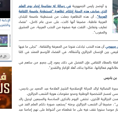
و أوضح رئيس الجمهورية
في رسالة له بمناسبة إحياء يوم العلم
الذي صادف هذه السنة إختتام تظاهرة "قسنطينة عاصمة الثقافة
العربية"
، أن هذه التظاهرة جعلت من قسنطينة عاصمة للبلدان
العربية قاطبة، مضيفا أنها كانت، على مدى عام كامل، "فضاء
والتلفزي
تعارف وتفاعل، التقت فيه صفوة من النخب العربية، من المشرق
والمغرب".
ين ميهوبي
أن هذه النخب تبادلت فنونا من المعرفة والثقافة، "تجلى ما فيها
يعي بين الإنسان الجزائري وأشقائه، في الفضاء الأوسع الممتد في كلتا
كل ال
ة حافلة بالعطاء الثقافي فإن الفضل في ذلك يعود إلى جميع من ساهم في
اتهم فعالياتها، فكانوا بذلك أهلا للإكبار والتقدير".
 بن باديس
ة النضالية لرائد الحركة الإصلاحية الشيخ العلامة عبد الحميد بن باديس،
نسي لمسخ الشخصية الوطنية ومحو مقومات هوية الشعب الجزائري.
ن الجزائرية الأخرى، تحتفي اليوم بالذكرى السادسة والسبعين لرحيل رائد
ديس"، مضيفا أن الشعب الجزائري برمته "يستعيد صورة ذلكم العلم الفذ في
صار موعدا سنويا نقف فيه على ما قطعناه من أشواط على نهج إمامنا عبد