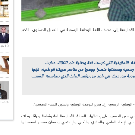
 بالأمازيغية إلى مصف اللغة الوطنية الرسمية في التعديل الدستوي الأخير
10 فبراير 2021 |
لابد لي، في يوم العلم هذا، أن أقول إن اللغة الأمازيغية التي كرست لغة وطنية عام 2002، صارت
رسمية وبصفتها عنصرا جوهريا من عناصر هويتنا الوطنية، فإنها
العروبة من حيث هي رافد من روافد التراث الذي يتقاسمه الشعب
04 مارس 2020 |
غة الوطنية الرسمية إلا تعزيز للوحدة الوطنية وتمتين للحمة المجتمع".
ي نص الدستور على إنشائها، العناية بالأمازيغية لغة وثقافة وتراثا، وذلك
ا في الإبداء العلمي والفكري والأدبي والإعلامي وضمان تعميم استعمالها