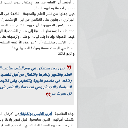
و أوضح أن "الغاية من هذا الإحتفال بيوم العلم، كل 
حياتهم لخدمة وطنهم الجزائر
حين جعلوا من نشر العلم والمعرفة، النافعة في الدن
الجزائري أن يقوى على التخلص من نير الإستعمار".
و ذكر رئيس الجمهورية أن جهود الشيخ عبد الحم
مخططات الإستعمار الساعية إلى مسخ الشخصية الو
قيمه الأصيلة وإعادة بناء كيانه الوطني وترسيخه ح
و أبرز الرئيس بوتفليقة أنه "من هذه الأرضية الصلبة،
مدركا في الوقت نفسه وبرؤية الصنهاجي+".
و تابع قائلا:
نحن حين نستذكر، في يوم العلم، مناقب الإ
العلم والتنوير ونشرها والنضال من أجل القضية 
رفاقه، في مضمار التربية والتعليم، وفي تخلي
السياسة والإجتماع وفي الصحافة والإعلام على
كل صوت حر
بهذه المناسبة،
أعرب الرئيس بوتفليقة
عن "عرفان الش
اختلاف أجيالهم، الذين ساهموا، قبل تحرير بلادنا و
خلال مساهمتهم القيمة الجليلة في بناء صرح المنظومة