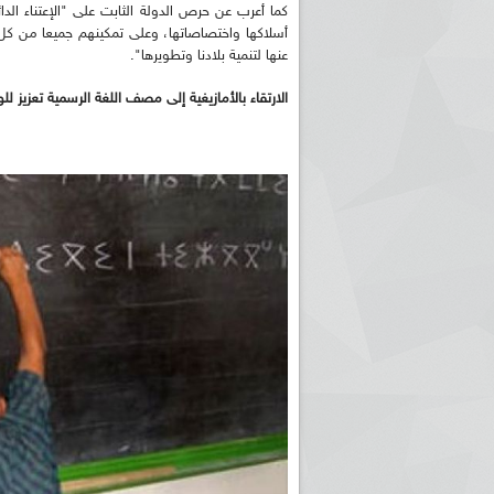
كما أعرب عن حرص الدولة الثابت على "الإعتناء الد
أسلاكها واختصاصاتها، وعلى تمكينهم جميعا من كل 
عنها لتنمية بلادنا وتطويرها".
الارتقاء بالأمازيغية إلى مصف اللغة الرسمية تعزيز ل
ريم الإذاعة الجزائرية للرياضيين البارالمبيين المتوجين
بالصور... اللقاء الوطني لمديري الإذ
اليات في طوكيو
حول مرافقة وتغطية الإنتخابات المحلية لـ27 نوفمب