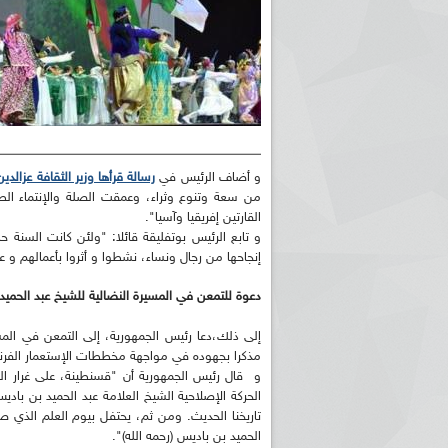
و أضاف الرئيس في
رسالة قرأها وزير الثقافة عزالد
من سعة وتنوع وثراء، وعمقت الصلة والإنتماء الطب
القارتين إفريقيا وآسيا".
و تابع الرئيس بوتفليقة قائلا: "ولئن كانت السن
إنجاحها من رجال ونساء، نشطوا و أثروا بأعمالهم و عطاء
دعوة للتمعن في المسيرة النضالية للشيخ عبد الحميد
إلى ذلك،دعا رئيس الجمهورية، إلى التمعن في المسير
مذكرا بجهوده في مواجهة مخططات الإستعمار الفر
و قال رئيس الجمهورية أن "قسنطينة، على غرار المد
الحركة الإصلاحية الشيخ العلامة عبد الحميد بن با
تاريخنا الحديث. ومن ثم، يحتفل بيوم العلم الذي 
الحميد بن باديس (رحمه الله)".