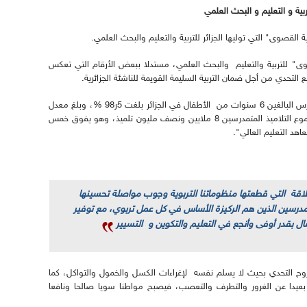
ربية و التعليم و البحث العلمي
ية القصوى" التي توليها الجزائر للتربية والتعليم والبحث العلمي.
وى" للتربية والتعليم والبحث العلمي، مستدلا ببعض الأرقام التي تعكس
تحدي من أجل ضمان التربية السليمة القويمة للناشئة الجزائرية.
في هذا الإطار، اشار رئيس الجمهورية أن "نسبة تمدرس البالغين 6 سنوات من الأطفال في الجزائر بلغت 5ر98 %، وبلغ معدل
التمدرس في التعليم الإبتدائي 9ر97%، وتجاوز مجموع التلاميذ المتمدرسين 8 ملايين ونصف مليون تلميذ، وهو يفوق خمس
ملاقة التي قطعتها منظوماتنا التربوية وجوب مواصلة تحسينها
المدرسين الذين هم الركيزة الأساس في كل عمل تربوي، مع توفير
ال بقدر أوفى وأنجع في التعليم والتكوين و التسيير
ح التحدي بحيث لا يسلم نفسه لإغراءات الكسل والخمول والتواكل، كما
ة بعيدا عن الغرور والتطرف والتعصب، فيصبح مواطنا سويا صالحا ونافعا