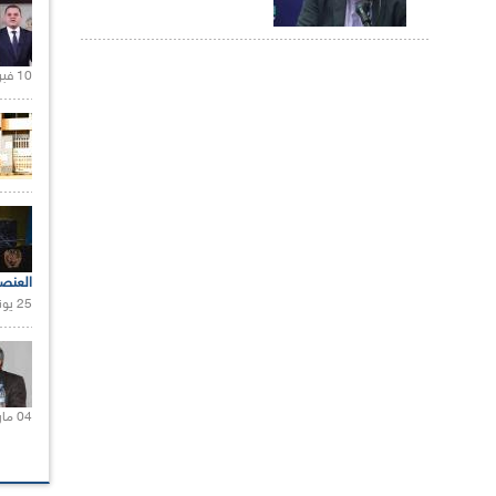
10 فبراير 2021 |
العنص
25 يونيو 2021 |
04 مارس 2020 |