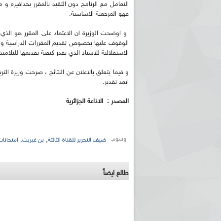
التعامل مع الرنامج دون التقيد بالمقرر بحذافيره و 
فهو المرجعية الاساسية.
و اوضحت الوزيرة ان الاعتماد على المقرر هو الذي 
الوقوف عليها بخصوص تقديم المقررات الدراسية و 
الاستقلالية للاستاذ الذي يقدر كيفية تقديمها للتل
و فيما يتعلق بالاعلان عن النتائج ، صرحت وزيرة التر
ابعد تقدير.
ريم الإذاعة الجزائرية للرياضيين البارالمبيين المتوجين
بالصور... اللقاء الوطني لمديري الإذ
المصدر : الاذاعة الجزائرية
اليات في طوكيو
حول مرافقة وتغطية الإنتخابات المحلية لـ27 نوفمب
وسوم:
,
,
ضيف التحرير للقناة الثالثة
بن غبريت
امتحانات
طالع ايضاً