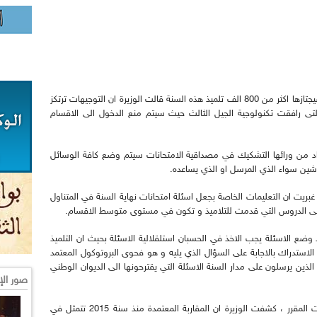
و حول التوجيهات المتعلقة بشهادة البكالوريا التي سيجتازها اكثر من 800 الف تلميذ هذه السنة قالت الوزيرة ان التوجيهات ترتكز
تى رافقت تكنولوجية الجيل الثالث حيث سيتم منع الدخول الى الاقسام
راد من ورائها التشكيك في مصداقية الامتحانات سيتم وضع كافة الوسائل
شين سواء الذي المرسل او الذي يساعده.
غبريت ان التعليمات الخاصة بجعل اسئلة امتحانات نهاية السنة في المتناول
 الدروس التي قدمت للتلاميذ و تكون في مستوى متوسط الاقسام.
 وضع الاسئلة يجب الاخذ في الحسبان استلقلالية الاسئلة بحيث ان التلميذ
الاستدراك بالاجابة على السؤال الذي يليه و هو فحوى البروتوكول المعتمد
ذين يرسلون على مدار السنة الاسئلة التي يقترحونها الى الديوان الوطني
صور الإ
و في ردها على سؤال خاص بانهاء كافة المؤسسات المقرر ، كشفت الوزيرة ان المقاربة المعتمدة منذ سنة 2015 تتمثل في