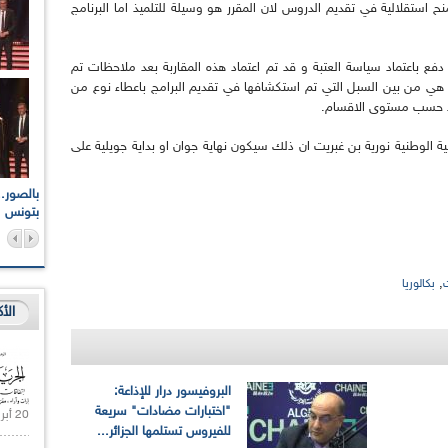
منح استقلالية في تقديم الدروس لان المقرر هو وسيلة للتلميذ اما البرنامج
دفع باعتماد سياسة العتبة و قد تم اعتماد هذه المقاربة بعد ملاحظات تم
هي من بين السبل التي تم استكشافها في تقديم البرامج باعطاء نوع من
اميذ حسب مستوى الاقسام.
بية الوطنية نورية بن غبريت ان ذلك سيكون نهاية جوان او بداية جويلية على
اعات الوطنية والجهوية
الإذاعة الجزائرية تقف دقيقة صمت ترحما على أرواح شهداء
ر 2021
17 أكتوبر 1961
بتونس
,
بكالوريا
الأ
البروفيسور درار للإذاعة:
"اختبارات مضادات" سريعة
20 أبريل 2021 |
للفيروس تستلمها الجزائر...