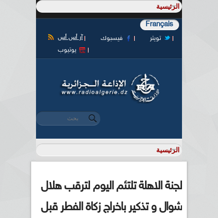
Français
آر أس أس
تويتر
فيسبوك
يوتيوب
‏بحث ‏
استمارة البحث
لجنة الاهلة تلتئم اليوم لترقب هلال
شوال و تذكير باخراج زكاة الفطر قبل