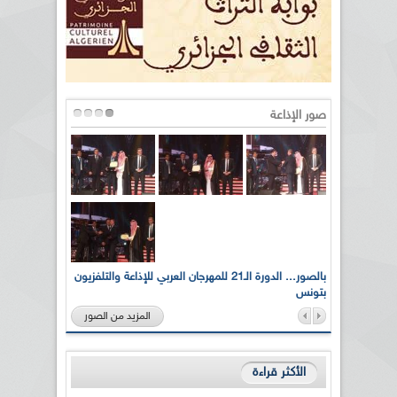
صور الإذاعة
لى أرواح
بالصور... الدورة الـ21 للمهرجان العربي للإذاعة والتلفزيون
بتونس
المزيد من الصور
الأكثر قراءة