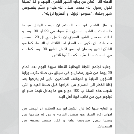
الاهلة التي تعلن عن بداية الشهر القمري الجديد و كذا تطبقا
لقول رسول الله محمد صلى الله عليه و سلّم بخصوص
شهر رمضان "صوموا لرؤيته و أفطروا لرؤيته".
و قال الشيخ ابو عبد السلام انّ ترقب الهلال مرتبط
بالعبادات و الشهر القمري يتمّ سواء في 29 أو 30 يوما و
لذلك فيحتمل الشهر القمري ان يكتمل في ال 29 فيتقرر
بناء عليه ان يكون عيد الفطر اما الثلاثاء او الاربعاء كما هو
الشأن لشهر رمضان او يتقرر اكمال الشهر 30 يوما كما جاء
في الحديث فاذا غمّ عليكم فأتمّوا ثلاثين.
وعليه تجتمع اللجنة الوطنية للأهلة سهرة اليوم بعد اتمام
29 يوما من شهر رمضان.و في سيلق ذي صلة ذكّرت وزارة
الشؤون الدينية و الاوقاف الصائمين الذين لم يخرجوا بعد
زكاة الفطر الى الاسراع في اخراجها قبل صلاة العيد و التي
قدرت هذه السنة ب 100 دج و هو ما يعادل قيمة صاع او
كيلوغرامين من غالب قوة أهل البلد.
و الغاية منها كما قال الشيخ ابو عبد السلام ان الهدف من
اخراج زكاة الفطر هو تحقيق الفرحة و من لم يخرجها في
وقتها تبقى مفروضة عليه و لكن تصبح صدقة من
الصدقات.