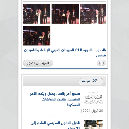
لى أرواح
بالصور... الدورة الـ21 للمهرجان العربي للإذاعة والتلفزيون
بتونس
المزيد من الصور
الأكثر قراءة
صدور أمر رئاسي يعدل ويتمم الأمر
المتضمن قانون المعاشات
العسكرية
20 أبريل 2021 |
تأجيل الدخول المدرسي القادم إلى
21 سبتمبر