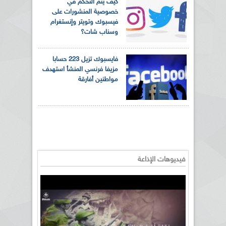
كيف يتم التحكم في
خصوصية المنشورات على
فيسبوك وتويتر وإنستغرام
وسناب شات؟
فايسبوك تزيل 223 حسابا
مزيفا فرنسي المنشأ استهدف
مواطنين أفارقة
فيديوهات الإذاعة