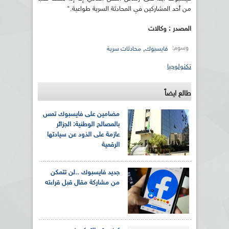
من أحد المشاركين في المحادثة السرية طواعية."
المصدر : وكالات
وسوم:
,
فايسبوك
محادثات سرية
تكنولوجيا
طالع ايضاً
مضامين على فايسبوك تمس
بالمصالح الوطنية: الجزائر
عازمة على الذود عن سيادتها
الرقمية
جديد فايسبوك ..لن تتمكن
من مشاركة مقال قبل قراءته