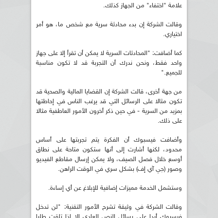
علامة "اختفاء" من الجهاز كذلك.
وقالت الشركة إن بدء محادثة سرية مع شخص ما، هو أمر
اختياري.
كما أضافت: "المحادثات السرية لا يمكن أن تقرأ إلا على جهاز
واحد فقط، ونحن ندرك أن التجربة قد لا تكون مناسبة
للجميع."
من جهة أخرى، قالت الشركة إن القضايا المالية والصحية قد
تكون مثالا على الرسائل التي قد يرغب الناس في إحاطتها
بمزيد من السرية - في حين ذكر أخرون الأمور العاطفية مثالا
على ذلك.
وأضافت فيسبوك أن الفكرة يتم تجربتها على أساس
محدود، لكنها أشارت إلى أنها ستكون متاحة على نطاق
أوسع خلال فصل الصيف، ولا يمكن إرسال مقاطع الفيديو
وصور (جي آي إف) بشكل سري في الوقت الراهن.
وستشمل الخدمة مميزات إضافية للإبلاغ عن أي إساءة.
وقالت الشركة في وثيقة تشرح الأمور التقنية: "لن تدخل
فيسبوك أبدا على رسائل النص العادي إلا إذا تلقت طلبا