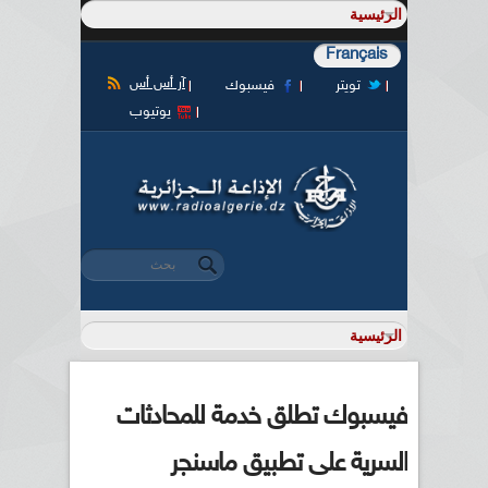
Français
آر أس أس
تويتر
فيسبوك
يوتيوب
‏بحث ‏
استمارة البحث
فيسبوك تطلق خدمة للمحادثات
السرية على تطبيق ماسنجر