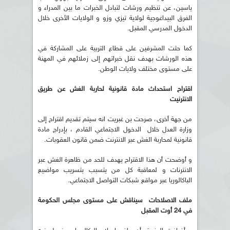
ياسين، عن تنظيم ورشات لتبادل الخبرات ما بين المدراء و
الفرق البيداغوجية لولاية تيزي وزو و الولايات الأخرى خلال
الدخول المدرسي المقبل.
كما حثت المشرفين على قطاع التربية على المشاركة في
هذه الورشات بهدف نقل خبراتهم إلى زملائهم في المهنة
على مستوى مختلف ولايات الوطن.
اقتراح استحداث مادة قانونية لحاربة الغش عن طريق
الانترنيت
من جهة أخرى، صرحت بن غبريت انه سيتم تقديم اقتراح إلى
وزارة العدل خلال الدخول الاجتماعي القادم ، بإدراج مادة
قانونية لمحاربة الغش عبر الانترنت ضمن قانون العقوبات.
و أوضحت أن هذا الاقتراح يهدف للحد من ظاهرة الغش عبر
الانترنات و لمعاقبة كل من يتسبب بتسريب مواضيع
الباكالوريا عبر مواقع شبكات التواصل الاجتماعي.
ملف الاصلاحات سيناقش على مستوى مجلس الحكومة
في 24 أوت المقبل