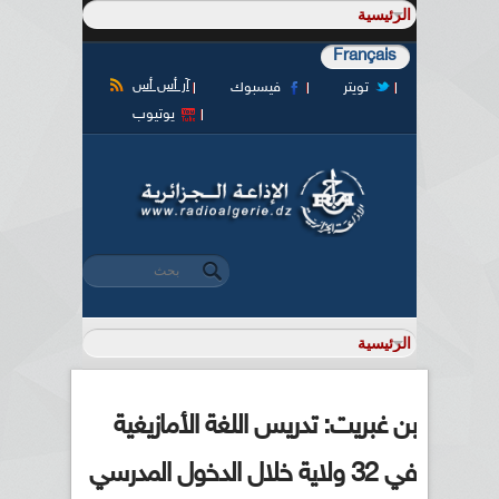
Français
آر أس أس
تويتر
فيسبوك
يوتيوب
‏بحث ‏
استمارة البحث
بن غبريت: تدريس اللغة الأمازيغية
في 32 ولاية خلال الدخول المدرسي