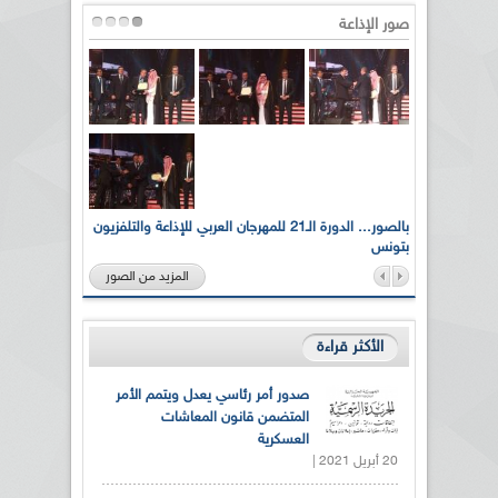
صور الإذاعة
لى أرواح
بالصور... الدورة الـ21 للمهرجان العربي للإذاعة والتلفزيون
بتونس
المزيد من الصور
الأكثر قراءة
صدور أمر رئاسي يعدل ويتمم الأمر
المتضمن قانون المعاشات
العسكرية
20 أبريل 2021 |