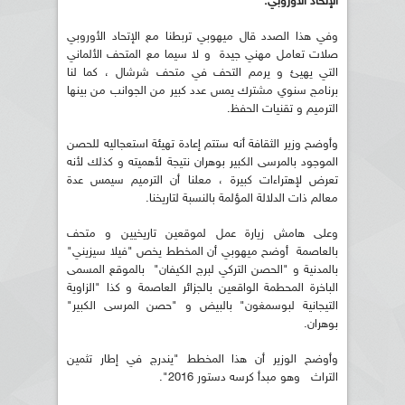
الإتحاد الأوروبي.
وفي هذا الصدد قال ميهوبي تربطنا مع الإتحاد الأوروبي
صلات تعامل مهني جيدة و لا سيما مع المتحف الألماني
التي يهيئ و يرمم التحف في متحف شرشال ، كما لنا
برنامج سنوي مشترك يمس عدد كبير من الجوانب من بينها
الترميم و تقنيات الحفظ.
وأوضح وزير الثقافة أنه ستتم إعادة تهيئة استعجاليه للحصن
الموجود بالمرسى الكبير بوهران نتيجة لأهميته و كذلك لأنه
تعرض لإهتراءات كبيرة ، معلنا أن الترميم سيمس عدة
معالم ذات الدلالة المؤلمة بالنسبة لتاريخنا.
وعلى هامش زيارة عمل لموقعين تاريخيين و متحف
بالعاصمة أوضح ميهوبي أن المخطط يخص "فيلا سيزيني"
بالمدنية و "الحصن التركي لبرج الكيفان" بالموقع المسمى
الباخرة المحطمة الواقعين بالجزائر العاصمة و كذا "الزاوية
التيجانية لبوسمغون" بالبيض و "حصن المرسى الكبير"
بوهران.
وأوضح الوزير أن هذا المخطط "يندرج في إطار تثمين
التراث وهو مبدأ كرسه دستور 2016".