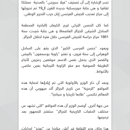
تجدر الإشارة إلى أن تصنيف "فيلا سيزيني" بالمدنية ممتلكا
ثقافيا و هي بناية موريسكية جديدة للقرن ال19 تم تحويلها
إلى مركز تعذيب للجيش الفرنسي إبان حرب التحرير الوطني.
كما كان الحصن التركي لبرج الكيفان (الباخرة المحطمة
الساحل الشرقي للجزائر العاصمة) و هي بناية شيدت سنة
1861 مركز حراسة للجيش الفرنسي خلال فترة احتلال الجزائر.
ويعود "حصن المرسى الكبير" الذي يقع على الساحل
الوهراني إلى ستة قرون، و تعتبر "زاوية بوسمغون" بالبيض
والقصر الذي يحمل نفس الاسم موقعين رمزيين لأتباع
الطريقة الصوفية مع مقر الزاوية التيجانية بعين ماضي
بالأغواط.
وبعد أن ذكر الوزير بالأولوية التي تم إيلاؤها لحماية هذه
المواقع "الرمزية" من تاريخ الجزائر أكد ميهوبي أن هذه
المعالم تكتسي "طابعا تاريخيا و سياحيا".
من جهة أخرى أوضح الوزير أن هذه المواقع "التي تشهد عن
مختلف الحقبات التاريخية للجزائر" ستفتح للجمهور بعد
ترميمها.
هذا وكان وزير الثقافة قد أعلن مؤخرا عن "تعزيز" إجراءات